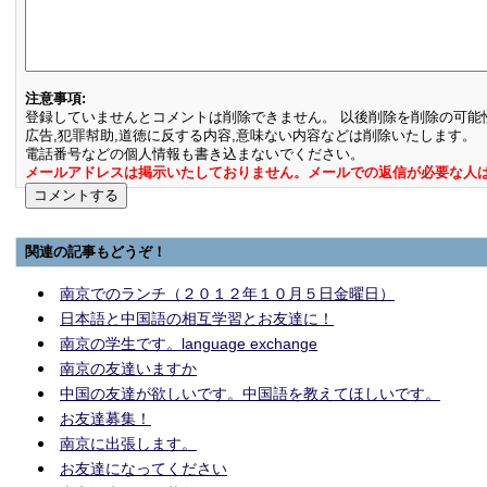
注意事項:
登録していませんとコメントは削除できません。 以後削除を削除の可能
広告,犯罪幇助,道徳に反する内容,意味ない内容などは削除いたします。
電話番号などの個人情報も書き込まないでください。
メールアドレスは掲示いたしておりません。メールでの返信が必要な人
関連の記事もどうぞ！
南京でのランチ（２０１２年１０月５日金曜日）
日本語と中国語の相互学習とお友達に！
南京の学生です。language exchange
南京の友達いますか
中国の友達が欲しいです。中国語を教えてほしいです。
お友達募集！
南京に出張します。
お友達になってください