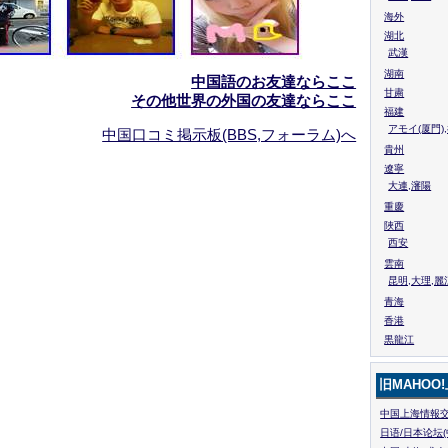
海外
湖北
武漢
湖南
中国語のお友達ならここ
甘粛
その他世界の外国の友達ならここ
福建
アモイ(厦門)
中国口コミ掲示板(BBS,フォーラム)へ
貴州
遼寧
大連,瀋陽
重慶
陜西
西安
雲南
昆明,大理,麗
青海
香港
黒龍江
旧MAHOO
中国上海情報交
日语/日本论坛(