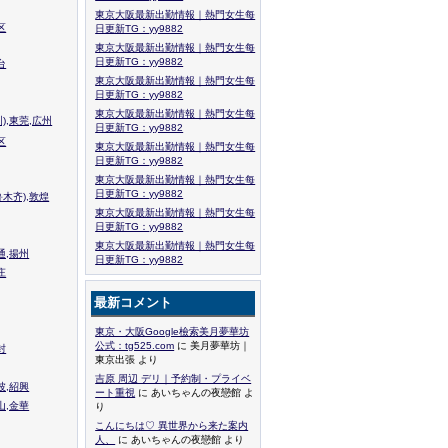
東京大阪最新出勤情報｜熱門女生每
区
日更新TG：yy9882
東京大阪最新出勤情報｜熱門女生每
日更新TG：yy9882
台
東京大阪最新出勤情報｜熱門女生每
日更新TG：yy9882
東京大阪最新出勤情報｜熱門女生每
),東莞,広州
日更新TG：yy9882
区
東京大阪最新出勤情報｜熱門女生每
日更新TG：yy9882
東京大阪最新出勤情報｜熱門女生每
日更新TG：yy9882
木齐),敦煌
東京大阪最新出勤情報｜熱門女生每
日更新TG：yy9882
東京大阪最新出勤情報｜熱門女生每
通,揚州
日更新TG：yy9882
庄
最新コメント
東京・大阪Google檢索美月夢華坊
公式：tg525.com
に 美月夢華坊｜
封
東京出張 より
吉原 周辺 デリ｜予約制・プライベ
波,紹興
ート重視
に あいちゃんの夜戀館 よ
山,金華
り
こんにちは♡ 異世界から来た案内
人、
に あいちゃんの夜戀館 より