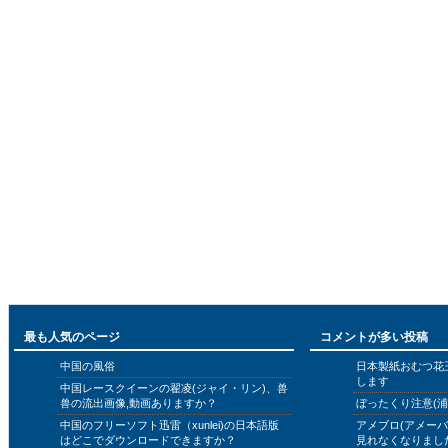
最も人気のページ
コメントが多い投稿
中国の風俗
日本製紙おむつ花
します
中国レースクイーンの翟凌(ジャイ・リン)、兽
兽の流出画像,動画ありますか？
ぼったくり注意(浦
中国のフリーソフト迅雷（xunlei)の日本語版
アメブロ(アメー
はどこでダウンロードできますか？
見れなくなりまし