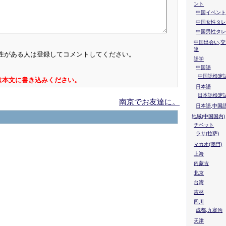
ント
中国イベント
中国女性タレ
中国男性タレ
中国出会い,交
達
性がある人は登録してコメントしてください。
語学
中国語
中国語検定試
は本文に書き込みください。
日本語
日本語検定
南京でお友達に。
日本語,中国
地域(中国国内)
チベット
ラサ(拉萨)
マカオ(澳門)
上海
内蒙古
北京
台湾
吉林
四川
成都,九寨沟
天津