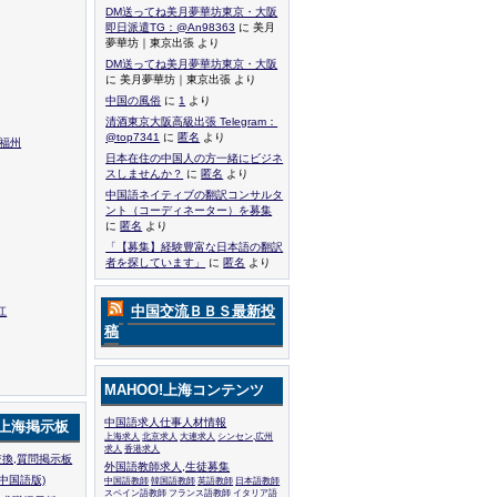
DM送ってね美月夢華坊東京・大阪
即日派遣TG：@An98363
に 美月
夢華坊｜東京出張 より
DM送ってね美月夢華坊東京・大阪
に 美月夢華坊｜東京出張 より
中国の風俗
に
1
より
清酒東京大阪高級出張 Telegram：
@top7341
に
匿名
より
,福州
日本在住の中国人の方一緒にビジネ
スしませんか？
に
匿名
より
中国語ネイティブの翻訳コンサルタ
ント（コーディネーター）を募集
に
匿名
より
「【募集】経験豊富な日本語の翻訳
者を探しています」
に
匿名
より
中国交流ＢＢＳ最新投
江
稿
MAHOO!上海コンテンツ
中国語求人仕事人材情報
!上海掲示板
上海求人
北京求人
大連求人
シンセン,広州
求人
香港求人
換,質問掲示板
外国語教師求人,生徒募集
中国語版)
中国語教師
韓国語教師
英語教師
日本語教師
スペイン語教師
フランス語教師
イタリア語