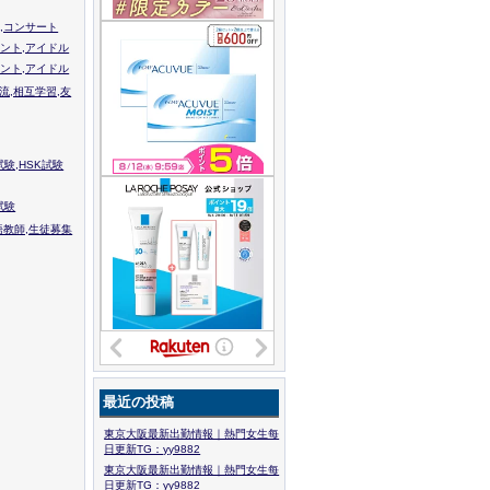
,コンサート
ント,アイドル
ント,アイドル
流,相互学習,友
験,HSK試験
試験
語教師,生徒募集
最近の投稿
東京大阪最新出勤情報｜熱門女生每
日更新TG：yy9882
東京大阪最新出勤情報｜熱門女生每
日更新TG：yy9882