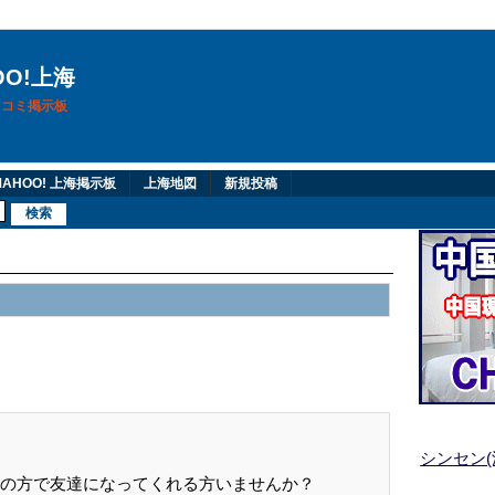
OO!上海
換口コミ掲示板
AHOO! 上海掲示板
上海地図
新規投稿
シンセン
の方で友達になってくれる方いませんか？