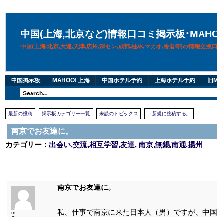
中国(上海,北京など)情報口コミ掲示板･MAH
中国(上海,北京,大連,天津,広州,深セン,成都,桂林,マカオ,香港等)の情報交
中国掲示板
MAHOO! 上海
中国ホテル予約
上海ホテル予約
旧M
最新の投稿
掲示板カテゴリー一覧
未読のトピックス
新規に投稿する。
南京でお友達に。
カテゴリー：
出会い,交流,相互学習,友達
,
南京,無錫,南通,揚州
南京でお友達に。
私、仕事で南京に来た日本人（男）ですが、中国
m