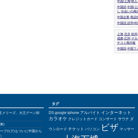
中国(上海)求
中国語,中国(
し,出会いの掲
中国企業,商品
中国語.語学(
上海,北京,杭州
成都,広州,マ
チコミ掲示板
中国語,中国フォ
タグ
インターネット
アルバイト
DS
王メリーズ、大王グーン卸
google
iphone
カラオケ
クレジットカード
コンサート
サウナ
ダ
東)
ビザ
チケット
ウンロード
パソコン
マッサー
バーブログ)もついに中国から
た