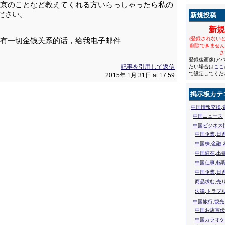
京のことなど教えてくれる方いらっしゃったら私の
ください。
新規投稿
新
(登録されない
有一切金钱关系的话，给我电子邮件
削除できませ
さ
登録後画像(ア
記事を引用して返信
たい場合は
ここ
で設定してくだ
2015年 1月 31日 at 17:59
掲示板カテ
中国情報交換,
中国ニュース
中国ビジネス
中国企業,日
中国株,金融,
中国駐在,出
中国仕事,転
中国企業,日
商品求む,売
法律,トラブ
中国旅行,観光
中国お店宣伝
中国カラオケ