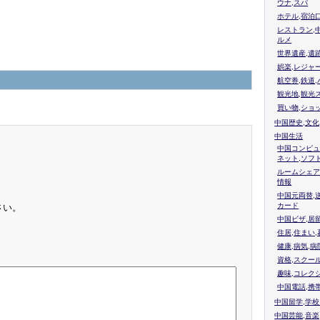
ウナ,スパ
ホテル,宿泊
レストラン,
ルメ
世界遺産,遺
娯楽,レジャ
航空券,鉄道,
観光地,観光
買い物,ショ
中国歴史,文化
中国生活
中国コンピュ
ネット,ソフ
ルームシェア
情報
中国元両替,
カード
さい。
中国ビザ,居
住居,住まい
健康,病気,病
資格,スクー
趣味,コレク
中国電話,携
中国留学,学
中国芸能,音楽