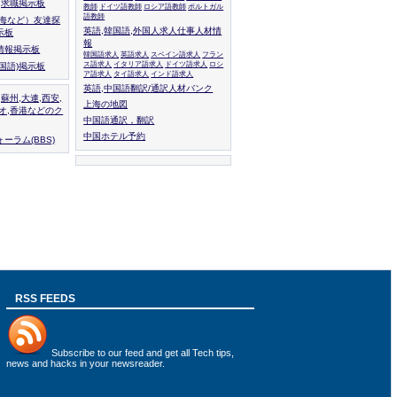
人,求職掲示板
教師
ドイツ語教師
ロシア語教師
ポルトガル
語教師
上海など）友達探
英語,韓国語,外国人求人仕事人材情
示板
報
情報掲示板
韓国語求人
英語求人
スペイン語求人
フラン
ス語求人
イタリア語求人
ドイツ語求人
ロシ
外国語)掲示板
ア語求人
タイ語求人
インド語求人
英語,中国語翻訳/通訳人材バンク
,蘇州,大連,西安,
上海の地図
カオ,香港などのク
中国語通訳，翻訳
中国ホテル予約
ーラム(BBS)
RSS FEEDS
Subscribe to
our feed
and get all Tech tips,
news and hacks in your newsreader.