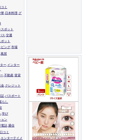
口コミ
中華,日本料理,グ
跡
ースポット
バス,交通
スポット
ッピング,市場
,風習
ター,インター
ト
ー,不動産,賃貸
送金,クレジット
留証,パスポート
,暮らし
院
ル,学び
ション
帯電話,通信
校口コミ
,エンターテイメ