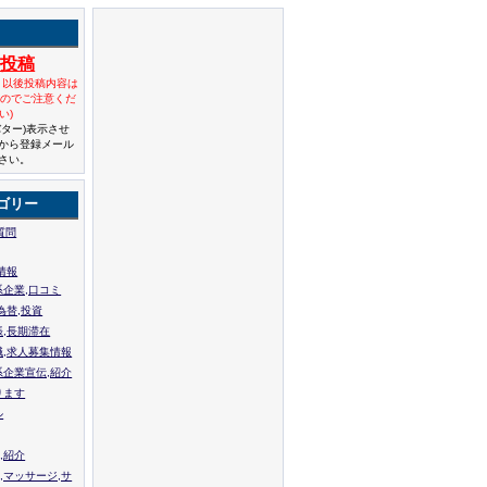
規投稿
と以後投稿内容は
んのでご注意くだ
い)
バター)表示させ
から登録メール
さい。
ゴリー
質問
情報
系企業,口コミ
為替,投資
張,長期滞在
職,求人募集情報
系企業宣伝,紹介
ります
ル
,紹介
,マッサージ,サ