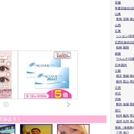
安徽
寧夏回族自治
山東
青島,済南,烟
山西
広東
シンセン(深圳
広西壮族自治
桂林,陽朔
新疆
ウルムチ(乌鲁
日本国内
江蘇
南京,無錫,南
蘇州,昆山,周
江西
河北
河南
鄭州,洛陽,開
浙江
杭州,義烏,寧
てみよう！
温州,台州,舟
海南（海南島)
三亜,海口