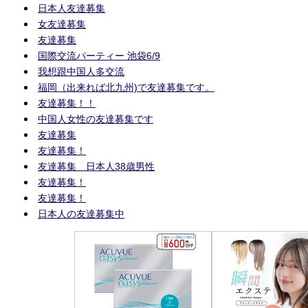
日本人友達募集
女友達募集
友達募集
国際交流パーティー 池袋6/9
我想跟中国人多交流
福岡（出来れば北九州)で友達募集です。
友達募集！！
中国人女性の友達募集です
友達募集
友達募集！
友達募集 日本人38歳男性
友達募集！
友達募集！
日本人の友達募集中