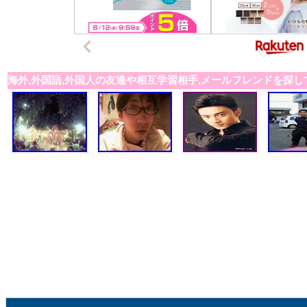
海外,外国語,外国人の友達や相互学習相手,メールフレンドを探し