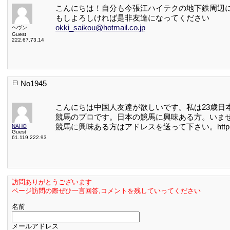
こんにちは！自分も今張江ハイテクの地下鉄周辺
もしよろしければ是非友達になってください
okki_saikou@hotmail.co.jp
ヘヴン
Guest
222.67.73.14
No1945
こんにちは中国人友達が欲しいです。私は23歳日
競馬のプロです。日本の競馬に興味ある方。いま
競馬に興味ある方はアドレスを送って下さい。http://www.b-
NAHO
Guest
61.119.222.93
訪問ありがとうございます
ページ訪問の際ぜひ一言回答,コメントを残していってください
名前
メールアドレス