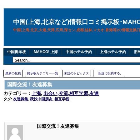
中国(上海,北京など)情報口コミ掲示板･MAH
中国(上海,北京,大連,天津,広州,深セン,成都,桂林,マカオ,香港等)の情報交
中国掲示板
MAHOO! 上海
中国ホテル予約
上海ホテル予約
旧M
最新の投稿
掲示板カテゴリー一覧
未読のトピックス
新規に投稿する。
国際交流！友達募集
カテゴリー：
上海
,
出会い,交流,相互学習,友達
タグ:
友達募集
,
我找中国朋友
,
相互学習
,
国際交流！友達募集