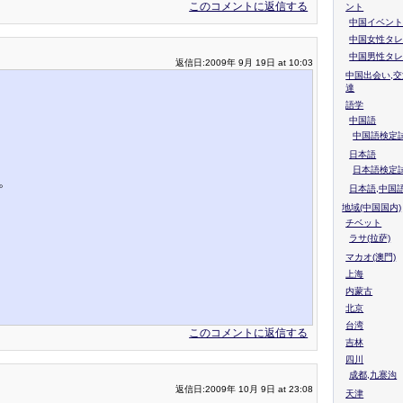
このコメントに返信する
ント
中国イベント
中国女性タレ
中国男性タレ
返信日:2009年 9月 19日 at 10:03
中国出会い,交
達
語学
中国語
中国語検定試
日本語
日本語検定
。
日本語,中国
地域(中国国内)
チベット
ラサ(拉萨)
マカオ(澳門)
上海
内蒙古
北京
台湾
このコメントに返信する
吉林
四川
成都,九寨沟
返信日:2009年 10月 9日 at 23:08
天津