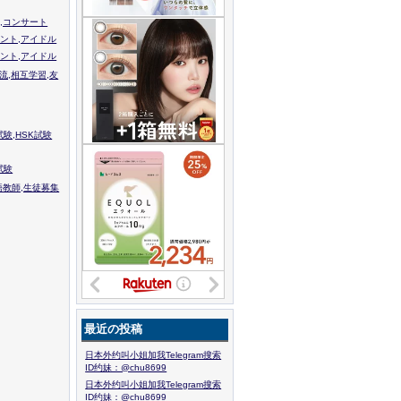
,コンサート
ント,アイドル
ント,アイドル
流,相互学習,友
験,HSK試験
試験
語教師,生徒募集
最近の投稿
日本外约叫小姐加我Telegram搜索
ID约妹：@chu8699
日本外约叫小姐加我Telegram搜索
ID约妹：@chu8699