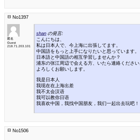
No1397
shan
の発言:
こんにちは、
匿名
Guest
私は日本人で、今上海に出張してます。
218.71.203.101
中国語をもっと上手になりたいと思っています。
日本語と中国語の相互学習しませんか？
浦东の张江周辺で会える方、いたら連絡ください
よろしくお願いします。
我是日本人
我现在在上海出差
我不太会汉语
我可以教你日语
我喜欢中国，我找中国朋友，我们一起出去玩吧！
No1506