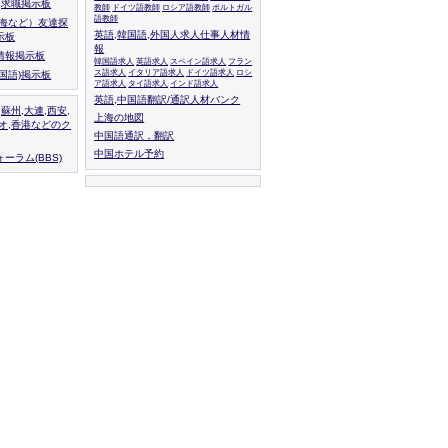
人,求職掲示板
教師
ドイツ語教師
ロシア語教師
ポルトガル
語教師
上海など）友達探
英語,韓国語,外国人求人仕事人材情
示板
報
情報掲示板
韓国語求人
英語求人
スペイン語求人
フラン
ス語求人
イタリア語求人
ドイツ語求人
ロシ
外国語)掲示板
ア語求人
タイ語求人
インド語求人
英語,中国語翻訳/通訳人材バンク
,蘇州,大連,西安,
上海の地図
カオ,香港などのク
中国語通訳，翻訳
中国ホテル予約
ーラム(BBS)