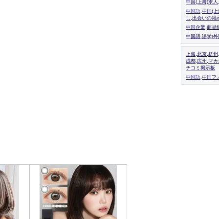
中国(上海)求
中国語,中国(
し,出会いの掲
中国企業,商品
中国語.語学(
上海,北京,杭州
成都,広州,マ
チコミ掲示板
中国語,中国フォ