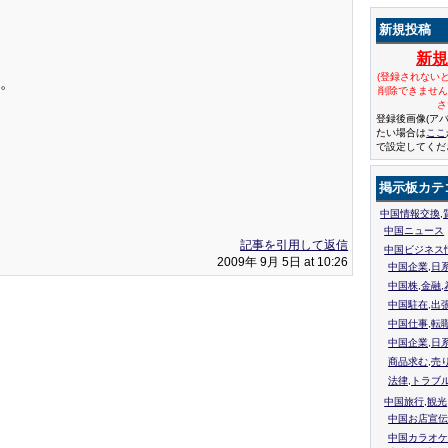
新規投稿
新
(登録されない
。
削除できませ
さ
登録後画像(ア
たい場合は
ここ
で設定してくだ
掲示板カテ
中国情報交換,
中国ニュース
記事を引用して返信
中国ビジネス
2009年 9月 5日 at 10:26
中国企業,日
中国株,金融,
中国駐在,出
中国仕事,転
中国企業,日
商品求む,売
法律,トラブ
中国旅行,観光
中国お店宣伝
中国カラオケ