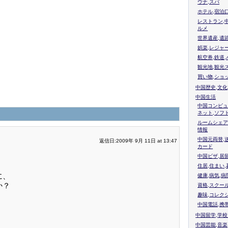
ウナ,スパ
ホテル,宿泊
レストラン,
ルメ
世界遺産,遺
娯楽,レジャ
航空券,鉄道,
観光地,観光
買い物,ショ
中国歴史,文化
中国生活
中国コンピュ
ネット,ソフ
ルームシェア
情報
中国元両替,
返信日:2009年 9月 11日 at 13:47
カード
中国ビザ,居
住居,住まい
に、
健康,病気,病
か？
資格,スクー
趣味,コレク
中国電話,携
中国留学,学
中国芸能,音楽