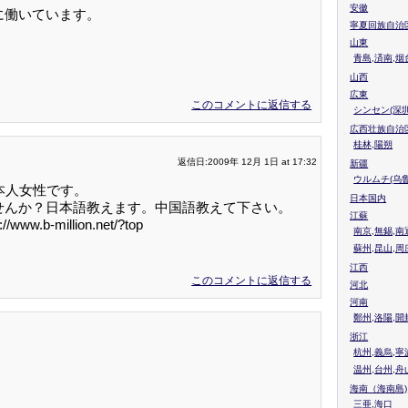
安徽
に働いています。
寧夏回族自治
山東
青島,済南,烟
山西
広東
このコメントに返信する
シンセン(深圳
広西壮族自治
桂林,陽朔
返信日:2009年 12月 1日 at 17:32
新疆
ウルムチ(乌鲁
本人女性です。
日本国内
せんか？日本語教えます。中国語教えて下さい。
江蘇
million.net/?top
南京,無錫,南
蘇州,昆山,周
江西
このコメントに返信する
河北
河南
鄭州,洛陽,開
浙江
杭州,義烏,寧
温州,台州,舟
海南（海南島)
三亜,海口