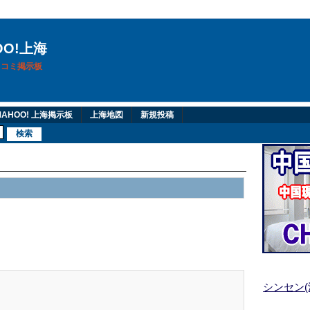
OO!上海
換口コミ掲示板
AHOO! 上海掲示板
上海地図
新規投稿
シンセン