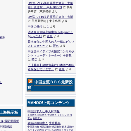
DM送ってね美月夢華坊東京・大阪
即日派遣TG：@An98363
に 美月
夢華坊｜東京出張 より
DM送ってね美月夢華坊東京・大阪
に 美月夢華坊｜東京出張 より
中国の風俗
に
1
より
清酒東京大阪高級出張 Telegram：
@top7341
に
匿名
より
,福州
日本在住の中国人の方一緒にビジネ
スしませんか？
に
匿名
より
中国語ネイティブの翻訳コンサルタ
ント（コーディネーター）を募集
に
匿名
より
「【募集】経験豊富な日本語の翻訳
者を探しています」
に
匿名
より
中国交流ＢＢＳ最新投
江
稿
MAHOO!上海コンテンツ
中国語求人仕事人材情報
!上海掲示板
上海求人
北京求人
大連求人
シンセン,広州
求人
香港求人
換,質問掲示板
外国語教師求人,生徒募集
中国語版)
中国語教師
韓国語教師
英語教師
日本語教師
スペイン語教師
フランス語教師
イタリア語