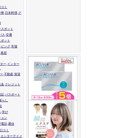
口コミ
中華,日本料理,グ
跡
ースポット
バス,交通
スポット
ッピング,市場
,風習
ター,インター
ト
ー,不動産,賃貸
送金,クレジット
留証,パスポート
,暮らし
院
ル,学び
ション
帯電話,通信
校口コミ
,エンターテイメ