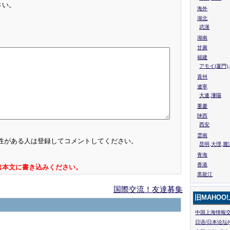
さい。
海外
湖北
武漢
湖南
甘粛
福建
アモイ(厦門)
貴州
遼寧
大連,瀋陽
重慶
陜西
西安
雲南
性がある人は登録してコメントしてください。
昆明,大理,麗
青海
香港
は本文に書き込みください。
黒龍江
国際交流！友達募集
旧MAHOO
中国上海情報交
日语/日本论坛(