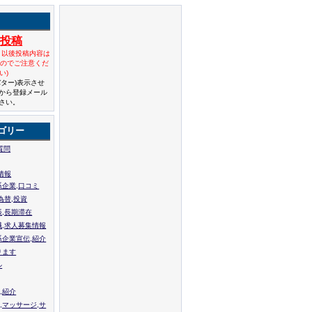
規投稿
と以後投稿内容は
んのでご注意くだ
い)
バター)表示させ
から登録メール
さい。
ゴリー
質問
情報
系企業,口コミ
為替,投資
張,長期滞在
職,求人募集情報
系企業宣伝,紹介
ります
ル
,紹介
,マッサージ,サ