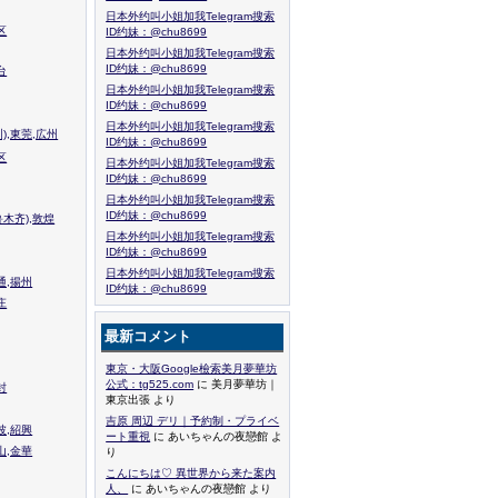
日本外约叫小姐加我Telegram搜索
区
ID约妹：@chu8699
日本外约叫小姐加我Telegram搜索
ID约妹：@chu8699
台
日本外约叫小姐加我Telegram搜索
ID约妹：@chu8699
日本外约叫小姐加我Telegram搜索
),東莞,広州
ID约妹：@chu8699
区
日本外约叫小姐加我Telegram搜索
ID约妹：@chu8699
日本外约叫小姐加我Telegram搜索
ID约妹：@chu8699
木齐),敦煌
日本外约叫小姐加我Telegram搜索
ID约妹：@chu8699
日本外约叫小姐加我Telegram搜索
通,揚州
ID约妹：@chu8699
庄
最新コメント
東京・大阪Google檢索美月夢華坊
公式：tg525.com
に 美月夢華坊｜
封
東京出張 より
吉原 周辺 デリ｜予約制・プライベ
波,紹興
ート重視
に あいちゃんの夜戀館 よ
山,金華
り
こんにちは♡ 異世界から来た案内
人、
に あいちゃんの夜戀館 より