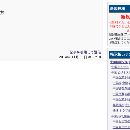
新規投稿
方
新
(登録されない
削除できませ
さ
登録後画像(ア
たい場合は
ここ
で設定してくだ
記事を引用して返信
掲示板カテ
2014年 11月 11日 at 17:18
中国情報交換,
中国ニュース
中国ビジネス
中国企業,日
中国株,金融,
中国駐在,出
中国仕事,転
中国企業,日
商品求む,売
法律,トラブ
中国旅行,観光
中国お店宣伝
中国カラオケ