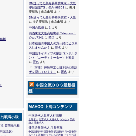
DM送ってね美月夢華坊東京・大阪
即日派遣TG：@An98363
に 美月
夢華坊｜東京出張 より
DM送ってね美月夢華坊東京・大阪
に 美月夢華坊｜東京出張 より
中国の風俗
に
1
より
清酒東京大阪高級出張 Telegram：
@top7341
に
匿名
より
,福州
日本在住の中国人の方一緒にビジネ
スしませんか？
に
匿名
より
中国語ネイティブの翻訳コンサルタ
ント（コーディネーター）を募集
に
匿名
より
「【募集】経験豊富な日本語の翻訳
者を探しています」
に
匿名
より
中国交流ＢＢＳ最新投
江
稿
MAHOO!上海コンテンツ
中国語求人仕事人材情報
!上海掲示板
上海求人
北京求人
大連求人
シンセン,広州
求人
香港求人
換,質問掲示板
外国語教師求人,生徒募集
中国語版)
中国語教師
韓国語教師
英語教師
日本語教師
スペイン語教師
フランス語教師
イタリア語