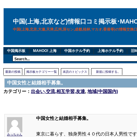
中国(上海,北京など)情報口コミ掲示板･MAH
中国(上海,北京,大連,天津,広州,深セン,成都,桂林,マカオ,香港等)の情報交
中国掲示板
MAHOO! 上海
中国ホテル予約
上海ホテル予約
旧M
最新の投稿
掲示板カテゴリー一覧
未読のトピックス
新規に投稿する。
中国女性と結婚相手募集。
カテゴリー：
出会い,交流,相互学習,友達
,
地域(中国国内)
中国女性と結婚相手募集。
東京に暮らす、独身男性４０代の日本人男性です
みっちゃん