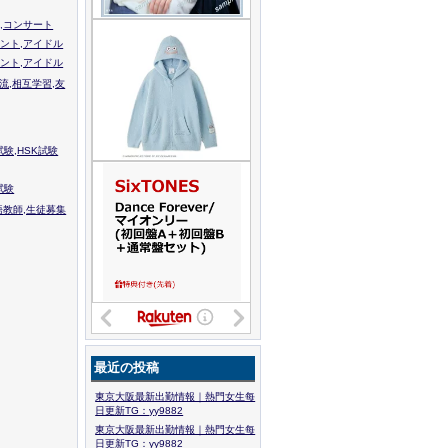
,コンサート
ント,アイドル
ント,アイドル
流,相互学習,友
験,HSK試験
試験
語教師,生徒募集
最近の投稿
東京大阪最新出勤情報｜熱門女生每
日更新TG：yy9882
東京大阪最新出勤情報｜熱門女生每
日更新TG：yy9882