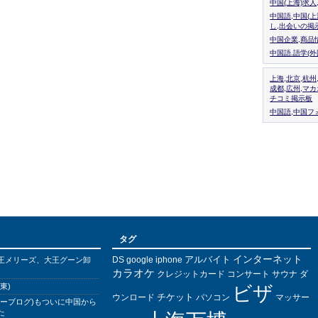
中国(上海)求
中国語,中国(
し,出会いの掲
中国企業,商品
中国語.語学(
上海,北京,杭州
成都,広州,マ
チコミ掲示板
中国語,中国フォ
タグ
インターネット
アルバイト
DS
王メリーズ、大王グーン卸
google
iphone
カラオケ
クレジットカード
コンサート
サウナ
ダ
東)
ビザ
チケット
ウンロード
パソコン
マッサー
バーブログ)もついに中国から
た