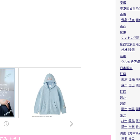
安徽
寧夏回族自治
山東
青島,済南,烟
山西
広東
シンセン(深圳
広西壮族自治
桂林,陽朔
新疆
ウルムチ(乌鲁
日本国内
江蘇
南京,無錫,南
蘇州,昆山,周
江西
河北
河南
鄭州,洛陽,開
浙江
杭州,義烏,寧
温州,台州,舟
海南（海南島)
てみよう！
三亜,海口