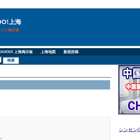
OO!上海
換口コミ掲示板
AHOO! 上海掲示板
上海地図
新規投稿
シンセン
。