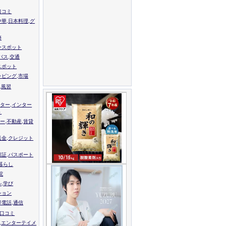
口コミ
中華,日本料理,グ
跡
ースポット
バス,交通
スポット
ッピング,市場
,風習
ター,インター
ト
ー,不動産,賃貸
送金,クレジット
留証,パスポート
,暮らし
院
ル,学び
ション
帯電話,通信
校口コミ
,エンターテイメ