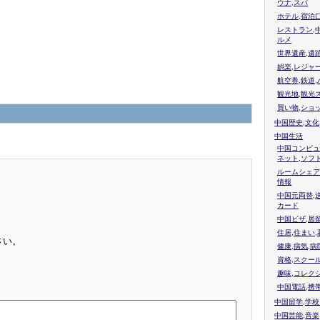
ウナ,スパ
ホテル,宿泊
レストラン,
ルメ
世界遺産,遺
娯楽,レジャ
航空券,鉄道,
観光地,観光
買い物,ショ
中国歴史,文化
中国生活
中国コンピュ
ネット,ソフ
ルームシェア
情報
中国元両替,
カード
中国ビザ,居
住居,住まい
さい。
健康,病気,病
資格,スクー
趣味,コレク
中国電話,携
中国留学,学
中国芸能,音楽