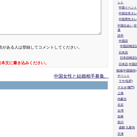
ント
中国イベント
中国女性タレ
中国男性タレ
中国出会い,交
達
語学
中国語
中国語検定試
性がある人は登録してコメントしてください。
日本語
日本語検定
は本文に書き込みください。
日本語,中国
地域(中国国内)
中国女性と結婚相手募集。
チベット
ラサ(拉萨)
マカオ(澳門)
上海
内蒙古
北京
台湾
吉林
四川
成都,九寨沟
天津