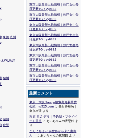
東京大阪最新出勤情報｜熱門女生每
区
日更新TG：yy9882
東京大阪最新出勤情報｜熱門女生每
日更新TG：yy9882
台
東京大阪最新出勤情報｜熱門女生每
日更新TG：yy9882
東京大阪最新出勤情報｜熱門女生每
),東莞,広州
日更新TG：yy9882
区
東京大阪最新出勤情報｜熱門女生每
日更新TG：yy9882
東京大阪最新出勤情報｜熱門女生每
日更新TG：yy9882
木齐),敦煌
東京大阪最新出勤情報｜熱門女生每
日更新TG：yy9882
東京大阪最新出勤情報｜熱門女生每
通,揚州
日更新TG：yy9882
庄
最新コメント
東京・大阪Google檢索美月夢華坊
公式：tg525.com
に 美月夢華坊｜
封
東京出張 より
吉原 周辺 デリ｜予約制・プライベ
波,紹興
ート重視
に あいちゃんの夜戀館 よ
山,金華
り
こんにちは♡ 異世界から来た案内
人、
に あいちゃんの夜戀館 より