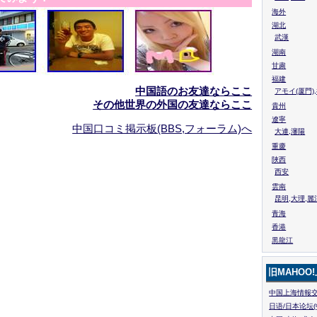
海外
湖北
武漢
湖南
甘粛
福建
中国語のお友達ならここ
アモイ(厦門)
その他世界の外国の友達ならここ
貴州
遼寧
中国口コミ掲示板(BBS,フォーラム)へ
大連,瀋陽
重慶
陜西
西安
雲南
昆明,大理,麗
青海
香港
黒龍江
旧MAHOO
中国上海情報交
日语/日本论坛(