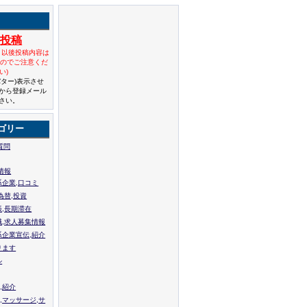
規投稿
と以後投稿内容は
んのでご注意くだ
い)
バター)表示させ
から登録メール
さい。
ゴリー
質問
情報
系企業,口コミ
為替,投資
張,長期滞在
職,求人募集情報
系企業宣伝,紹介
ります
ル
,紹介
,マッサージ,サ