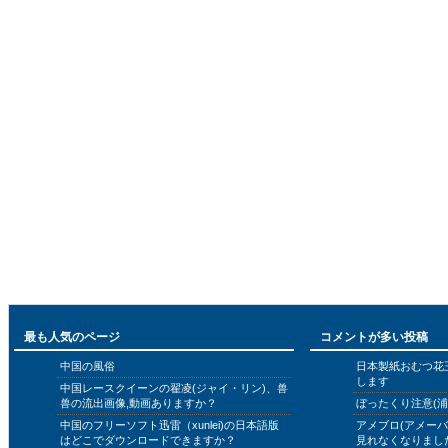
最も人気のページ
コメントが多い投稿
中国の風俗
日本製紙おむつ花
します
中国レースクイーンの翟凌(ジャイ・リン)、兽
兽の流出画像,動画ありますか？
ぼったくり注意(浦
中国のフリーソフト迅雷（xunlei)の日本語版
アメブロ(アメー
はどこでダウンロードできますか？
見れなくなりまし