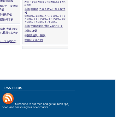
人,求職掲示板
教師
ドイツ語教師
ロシア語教師
ポルトガル
語教師
上海など）友達探
英語,韓国語,外国人求人仕事人材情
示板
報
情報掲示板
韓国語求人
英語求人
スペイン語求人
フラン
ス語求人
イタリア語求人
ドイツ語求人
ロシ
外国語)掲示板
ア語求人
タイ語求人
インド語求人
英語,中国語翻訳/通訳人材バンク
,蘇州,大連,西安,
上海の地図
カオ,香港などのク
中国語通訳，翻訳
中国ホテル予約
ーラム(BBS)
RSS FEEDS
Subscribe to
our feed
and get all Tech tips,
news and hacks in your newsreader.