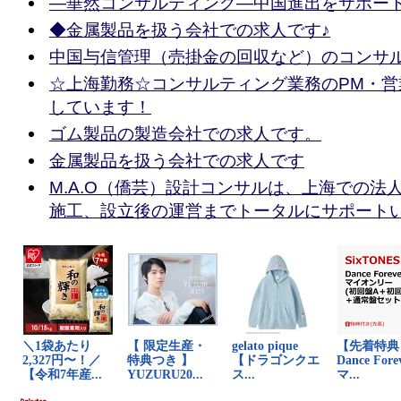
—華然コンサルティング—中国進出をサポー
◆金属製品を扱う会社での求人です♪
中国与信管理（売掛金の回収など）のコンサ
☆上海勤務☆コンサルティング業務のPM・営
しています！
ゴム製品の製造会社での求人です。
金属製品を扱う会社での求人です
M.A.O（僑芸）設計コンサルは、上海での法
施工、設立後の運営までトータルにサポート