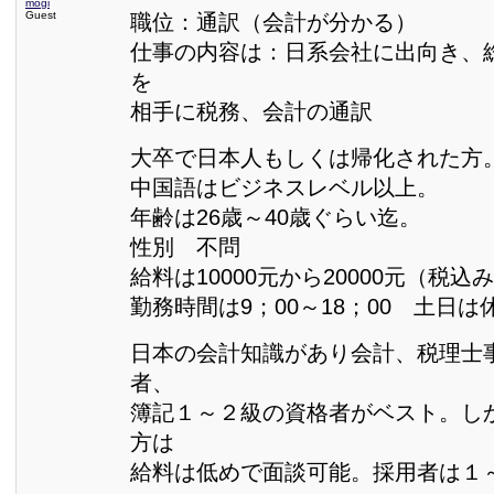
mogi
Guest
職位：通訳（会計が分かる）
仕事の内容は：日系会社に出向き、
を
相手に税務、会計の通訳
大卒で日本人もしくは帰化された方
中国語はビジネスレベル以上。
年齢は26歳～40歳ぐらい迄。
性別 不問
給料は10000元から20000元（税込
勤務時間は9；00～18；00 土日は
日本の会計知識があり会計、税理士
者、
簿記１～２級の資格者がベスト。し
方は
給料は低めで面談可能。採用者は１