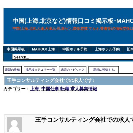
中国(上海,北京など)情報口コミ掲示板･MAH
中国(上海,北京,大連,天津,広州,深セン,成都,桂林,マカオ,香港等)の情報交
中国掲示板
MAHOO! 上海
中国ホテル予約
上海ホテル予約
旧M
最新の投稿
掲示板カテゴリー一覧
未読のトピックス
新規に投稿する。
王手コンサルティング会社での求人です♪
カテゴリー：
上海
,
中国仕事,転職,求人募集情報
王手コンサルティング会社での求人