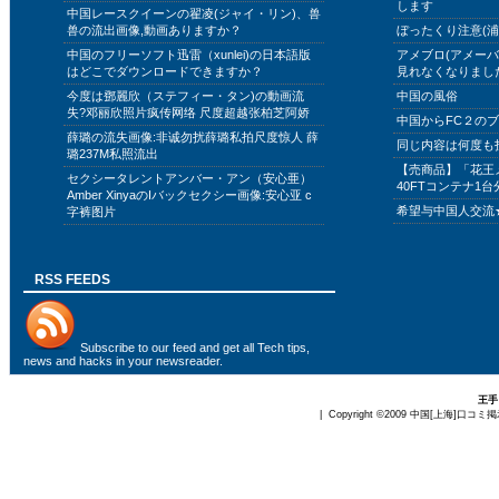
します
中国レースクイーンの翟凌(ジャイ・リン)、兽
兽の流出画像,動画ありますか？
ぼったくり注意(浦
中国のフリーソフト迅雷（xunlei)の日本語版
アメブロ(アメー
はどこでダウンロードできますか？
見れなくなりまし
今度は鄧麗欣（ステフィー・タン)の動画流
中国の風俗
失?邓丽欣照片疯传网络 尺度超越张柏芝阿娇
中国からFC２の
薛璐の流失画像:非诚勿扰薛璐私拍尺度惊人 薛
同じ内容は何度も
璐237M私照流出
【売商品】「花王
セクシータレントアンバー・アン（安心亜）
40FTコンテナ1台
Amber XinyaのIバックセクシー画像:安心亚 c
希望与中国人交流
字裤图片
RSS FEEDS
Subscribe to
our feed
and get all Tech tips,
news and hacks in your newsreader.
王手
| Copyright ©2009
中国[上海]口コミ掲