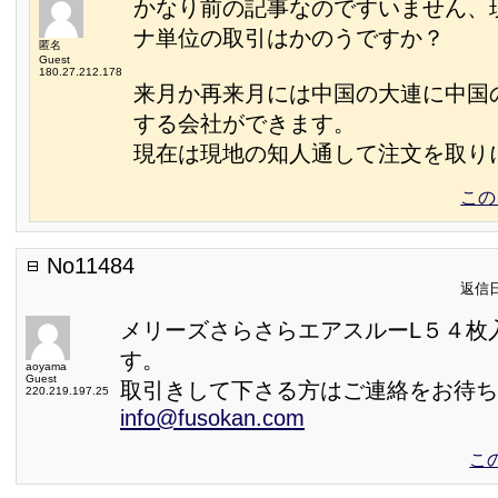
かなり前の記事なのですいません、
ナ単位の取引はかのうですか？
匿名
Guest
180.27.212.178
来月か再来月には中国の大連に中国
する会社ができます。
現在は現地の知人通して注文を取り
この
No11484
返信日:
メリーズさらさらエアスルーL５４枚
す。
aoyama
Guest
取引きして下さる方はご連絡をお待ち
220.219.197.25
info@fusokan.com
こ