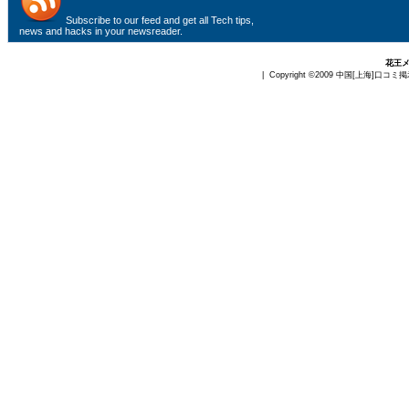
Subscribe to
our feed
and get all Tech tips,
news and hacks in your newsreader.
花王
| Copyright ©2009
中国[上海]口コミ掲