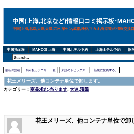
中国(上海,北京など)情報口コミ掲示板･MAH
中国(上海,北京,大連,天津,広州,深セン,成都,桂林,マカオ,香港等)の情報交
中国掲示板
MAHOO! 上海
中国ホテル予約
上海ホテル予約
旧M
最新の投稿
掲示板カテゴリー一覧
未読のトピックス
新規に投稿する。
花王メリーズ、他コンテナ単位で卸します。
カテゴリー：
商品求む,売ります
,
大連,瀋陽
花王メリーズ、他コンテナ単位で卸