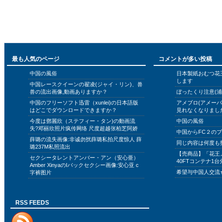
最も人気のページ
コメントが多い投稿
中国の風俗
日本製紙おむつ花
します
中国レースクイーンの翟凌(ジャイ・リン)、兽
兽の流出画像,動画ありますか？
ぼったくり注意(浦
中国のフリーソフト迅雷（xunlei)の日本語版
アメブロ(アメー
はどこでダウンロードできますか？
見れなくなりまし
今度は鄧麗欣（ステフィー・タン)の動画流
中国の風俗
失?邓丽欣照片疯传网络 尺度超越张柏芝阿娇
中国からFC２の
薛璐の流失画像:非诚勿扰薛璐私拍尺度惊人 薛
同じ内容は何度も
璐237M私照流出
【売商品】「花王
セクシータレントアンバー・アン（安心亜）
40FTコンテナ1台
Amber XinyaのIバックセクシー画像:安心亚 c
希望与中国人交流
字裤图片
RSS FEEDS