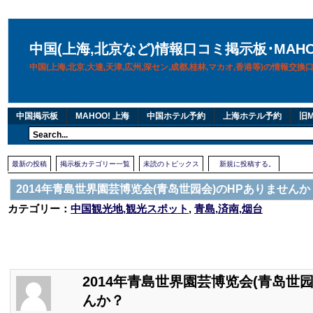
中国(上海,北京など)情報口コミ掲示板･MAH
中国(上海,北京,大連,天津,広州,深セン,成都,桂林,マカオ,香港等)の情報交
中国掲示板
MAHOO! 上海
中国ホテル予約
上海ホテル予約
旧M
最新の投稿
掲示板カテゴリー一覧
未読のトピックス
新規に投稿する。
2014年青島世界園芸博览会(青岛世园会)のHPありませんか
カテゴリー：
中国観光地,観光スポット
,
青島,済南,烟台
2014年青島世界園芸博览会(青岛世园
んか？