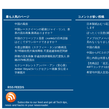
最も人気のページ
コメントが多い投稿
中国の風俗
日本製紙おむつ花
します
中国レースクイーンの翟凌(ジャイ・リン)、兽
兽の流出画像,動画ありますか？
ぼったくり注意(浦
中国のフリーソフト迅雷（xunlei)の日本語版
アメブロ(アメー
はどこでダウンロードできますか？
見れなくなりまし
今度は鄧麗欣（ステフィー・タン)の動画流
中国の風俗
失?邓丽欣照片疯传网络 尺度超越张柏芝阿娇
中国からFC２の
薛璐の流失画像:非诚勿扰薛璐私拍尺度惊人 薛
同じ内容は何度も
璐237M私照流出
【売商品】「花王
セクシータレントアンバー・アン（安心亜）
40FTコンテナ1台
Amber XinyaのIバックセクシー画像:安心亚 c
希望与中国人交流
字裤图片
RSS FEEDS
Subscribe to
our feed
and get all Tech tips,
news and hacks in your newsreader.