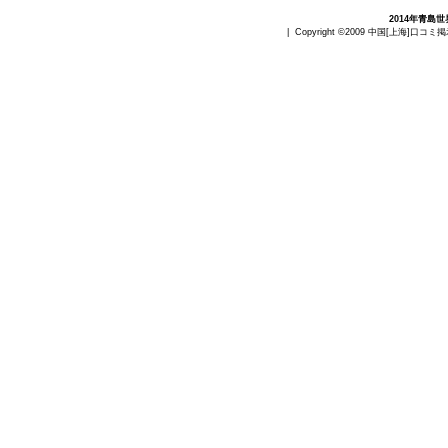
2014年青島
| Copyright ©2009
中国[上海]口コミ掲