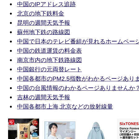
中国のIPアドレス追跡
北京の地下鉄料金
昆明の週間天気予報
蘇州地下鉄の路線図
中国で日本のテレビ番組が見れるホームペー
中国の鉄道運賃の料金表
南京市内の地下鉄路線図
中国銀行の元両替レート
中国各都市のPM2.5指数がわかるページあり
中国の台風情報のわかるページありませんか
吉林の週間天気予報
中国各都市上海,北京などの放射線量