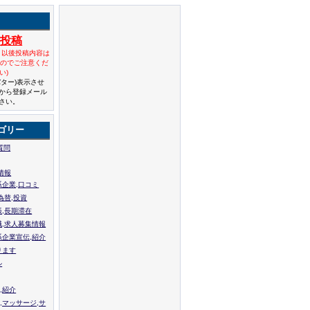
規投稿
と以後投稿内容は
んのでご注意くだ
い)
バター)表示させ
から登録メール
さい。
ゴリー
質問
情報
系企業,口コミ
為替,投資
張,長期滞在
職,求人募集情報
系企業宣伝,紹介
ります
ル
,紹介
,マッサージ,サ