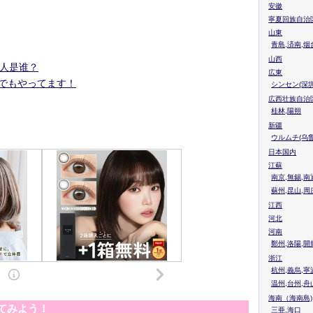
安徽
寧夏回族自治
山東
青島,済南,烟
山西
人是谁？
広東
何でもやってます！
シンセン(深圳
広西壮族自治
桂林,陽朔
新疆
ウルムチ(乌鲁
日本国内
江蘇
南京,無錫,南
蘇州,昆山,周
江西
河北
河南
鄭州,洛陽,開
浙江
杭州,義烏,寧
温州,台州,舟
海南（海南島)
てみよう！
三亜,海口