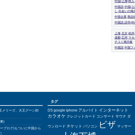
中国(上海)求
中国語,中国(
し,出会いの掲
中国企業,商品
中国語.語学(
上海,北京,杭州
成都,広州,マ
チコミ掲示板
中国語,中国フォ
タグ
インターネット
アルバイト
DS
王メリーズ、大王グーン卸
google
iphone
カラオケ
クレジットカード
コンサート
サウナ
ダ
東)
ビザ
チケット
ウンロード
パソコン
マッサー
バーブログ)もついに中国から
た