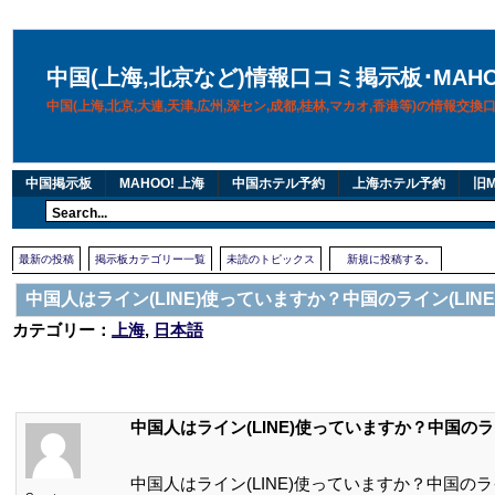
中国(上海,北京など)情報口コミ掲示板･MAH
中国(上海,北京,大連,天津,広州,深セン,成都,桂林,マカオ,香港等)の情報交
中国掲示板
MAHOO! 上海
中国ホテル予約
上海ホテル予約
旧M
最新の投稿
掲示板カテゴリー一覧
未読のトピックス
新規に投稿する。
中国人はライン(LINE)使っていますか？中国のライン(LI
カテゴリー：
上海
,
日本語
中国人はライン(LINE)使っていますか？中国のラ
中国人はライン(LINE)使っていますか？中国のラ