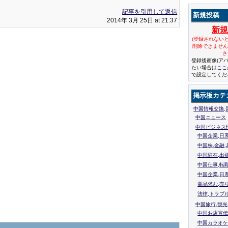
記事を引用して返信
新規投稿
2014年 3月 25日 at 21:37
新
(登録されない
削除できませ
さ
登録後画像(ア
たい場合は
ここ
で設定してくだ
掲示板カテ
中国情報交換,
中国ニュース
中国ビジネス
中国企業,日
中国株,金融,
中国駐在,出
中国仕事,転
中国企業,日
商品求む,売
法律,トラブ
中国旅行,観光
中国お店宣伝
中国カラオケ