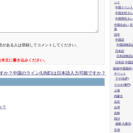
ント
中国イベント
中国女性タレ
中国男性タレ
中国出会い,交
達
語学
中国語
性がある人は登録してコメントしてください。
中国語検定試
日本語
日本語検定
は本文に書き込みください。
日本語,中国
地域(中国国内)
ますか？中国のライン(LINE)は日本語入力可能ですか？
チベット
ラサ(拉萨)
マカオ(澳門)
上海
内蒙古
北京
か？
台湾
吉林
四川
成都,九寨沟
天津