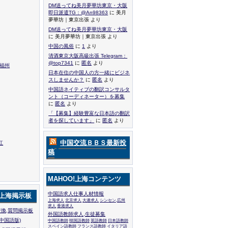
DM送ってね美月夢華坊東京・大阪
即日派遣TG：@An98363
に 美月
夢華坊｜東京出張 より
DM送ってね美月夢華坊東京・大阪
に 美月夢華坊｜東京出張 より
中国の風俗
に
1
より
清酒東京大阪高級出張 Telegram：
@top7341
に
匿名
より
,福州
日本在住の中国人の方一緒にビジネ
スしませんか？
に
匿名
より
中国語ネイティブの翻訳コンサルタ
ント（コーディネーター）を募集
に
匿名
より
「【募集】経験豊富な日本語の翻訳
者を探しています」
に
匿名
より
中国交流ＢＢＳ最新投
江
稿
MAHOO!上海コンテンツ
中国語求人仕事人材情報
!上海掲示板
上海求人
北京求人
大連求人
シンセン,広州
求人
香港求人
換,質問掲示板
外国語教師求人,生徒募集
中国語版)
中国語教師
韓国語教師
英語教師
日本語教師
スペイン語教師
フランス語教師
イタリア語