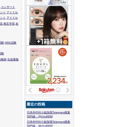
,コンサート
ント,アイドル
ント,アイドル
流,相互学習,友
験,HSK試験
試験
語教師,生徒募集
最近の投稿
日本外约叫小姐加我Telegram搜索
ID约妹：@chu8699
日本外约叫小姐加我Telegram搜索
ID约妹：@chu8699