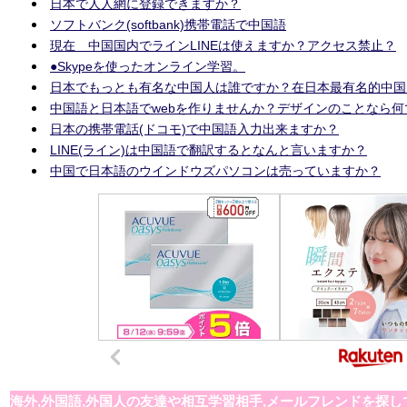
日本で人人網に登録できますか？
ソフトバンク(softbank)携帯電話で中国語
現在 中国国内でラインLINEは使えますか？アクセス禁止？
●Skypeを使ったオンライン学習。
日本でもっとも有名な中国人は誰ですか？在日本最有名的中国
中国語と日本語でwebを作りませんか？デザインのことなら
日本の携帯電話(ドコモ)で中国語入力出来ますか？
LINE(ライン)は中国語で翻訳するとなんと言いますか？
中国で日本語のウインドウズパソコンは売っていますか？
海外,外国語,外国人の友達や相互学習相手,メールフレンドを探し