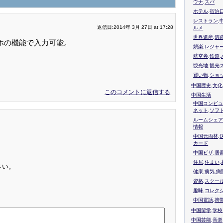
ウナ,スパ
ホテル,宿泊
レストラン,
返信日:2014年 3月 27日 at 17:28
ルメ
世界遺産,遺
マホの機能で入力可能。
娯楽,レジャ
航空券,鉄道,
観光地,観光
買い物,ショ
中国歴史,文化
このコメントに返信する
中国生活
中国コンピュ
ネット,ソフ
ルームシェア
情報
中国元両替,
カード
中国ビザ,居
住居,住まい
さい。
健康,病気,病
資格,スクー
趣味,コレク
中国電話,携
中国留学,学
中国芸能,音楽