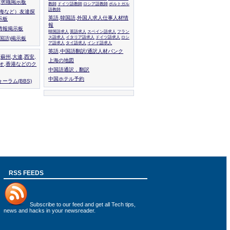
人,求職掲示板
教師
ドイツ語教師
ロシア語教師
ポルトガル
語教師
上海など）友達探
英語,韓国語,外国人求人仕事人材情
示板
報
情報掲示板
韓国語求人
英語求人
スペイン語求人
フラン
ス語求人
イタリア語求人
ドイツ語求人
ロシ
外国語)掲示板
ア語求人
タイ語求人
インド語求人
英語,中国語翻訳/通訳人材バンク
,蘇州,大連,西安,
上海の地図
カオ,香港などのク
中国語通訳，翻訳
中国ホテル予約
ーラム(BBS)
RSS FEEDS
Subscribe to
our feed
and get all Tech tips,
news and hacks in your newsreader.