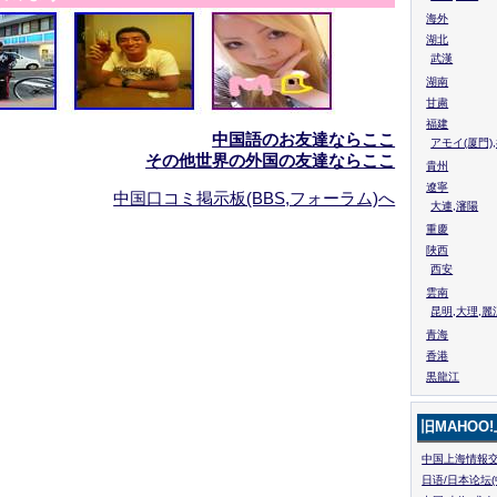
海外
湖北
武漢
湖南
甘粛
福建
中国語のお友達ならここ
アモイ(厦門)
その他世界の外国の友達ならここ
貴州
遼寧
中国口コミ掲示板(BBS,フォーラム)へ
大連,瀋陽
重慶
陜西
西安
雲南
昆明,大理,麗
青海
香港
黒龍江
旧MAHOO
中国上海情報交
日语/日本论坛(