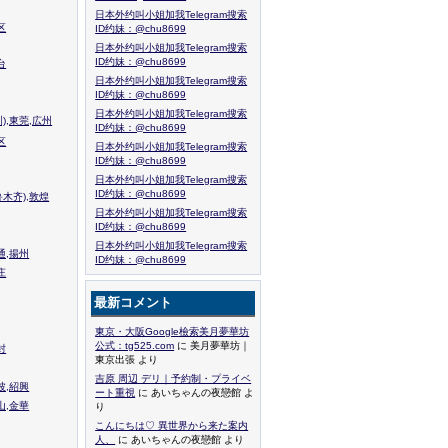
日本外约叫小姐加我Telegram搜索
区
ID约妹：@chu8699
日本外约叫小姐加我Telegram搜索
ID约妹：@chu8699
台
日本外约叫小姐加我Telegram搜索
ID约妹：@chu8699
日本外约叫小姐加我Telegram搜索
),東莞,広州
ID约妹：@chu8699
区
日本外约叫小姐加我Telegram搜索
ID约妹：@chu8699
日本外约叫小姐加我Telegram搜索
ID约妹：@chu8699
木齐),敦煌
日本外约叫小姐加我Telegram搜索
ID约妹：@chu8699
日本外约叫小姐加我Telegram搜索
通,揚州
ID约妹：@chu8699
庄
最新コメント
東京・大阪Google檢索美月夢華坊
公式：tg525.com
に 美月夢華坊｜
封
東京出張 より
吉原 周辺 デリ｜予約制・プライベ
波,紹興
ート重視
に あいちゃんの夜戀館 よ
山,金華
り
こんにちは♡ 異世界から来た案内
人、
に あいちゃんの夜戀館 より