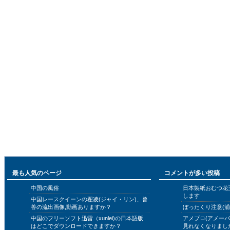
最も人気のページ
コメントが多い投稿
中国の風俗
日本製紙おむつ花
します
中国レースクイーンの翟凌(ジャイ・リン)、兽
兽の流出画像,動画ありますか？
ぼったくり注意(浦
中国のフリーソフト迅雷（xunlei)の日本語版
アメブロ(アメー
はどこでダウンロードできますか？
見れなくなりまし