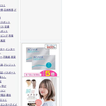
口コミ
中華,日本料理,グ
跡
ースポット
バス,交通
スポット
ッピング,市場
,風習
ター,インター
ト
ー,不動産,賃貸
送金,クレジット
留証,パスポート
,暮らし
院
ル,学び
ション
帯電話,通信
校口コミ
,エンターテイメ