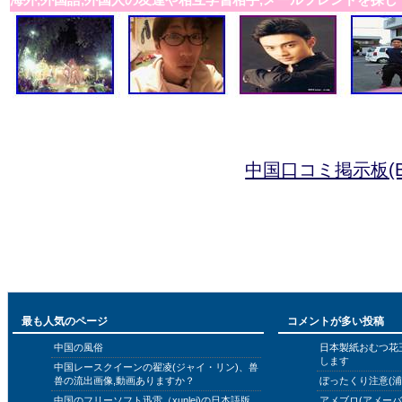
中国口コミ掲示板(B
最も人気のページ
コメントが多い投稿
中国の風俗
日本製紙おむつ花
します
中国レースクイーンの翟凌(ジャイ・リン)、兽
兽の流出画像,動画ありますか？
ぼったくり注意(浦
中国のフリーソフト迅雷（xunlei)の日本語版
アメブロ(アメー