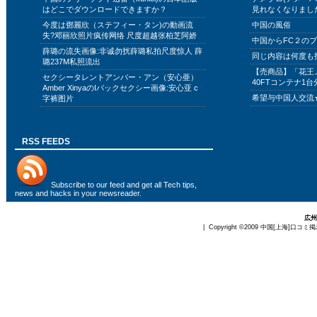
はどこでダウンロードできますか？
見れなくなりまし
今度は鄧麗欣（ステフィー・タン)の動画流
中国の風俗
失?邓丽欣照片疯传网络 尺度超越张柏芝阿娇
中国からFC２の
薛璐の流失画像:非诚勿扰薛璐私拍尺度惊人 薛
同じ内容は何度も
璐237M私照流出
【売商品】「花王
セクシータレントアンバー・アン（安心亜）
40FTコンテナ1台
Amber XinyaのIバックセクシー画像:安心亚 c
希望与中国人交流
字裤图片
RSS FEEDS
Subscribe to
our feed
and get all Tech tips,
news and hacks in your newsreader.
広州
| Copyright ©2009
中国[上海]口コミ掲