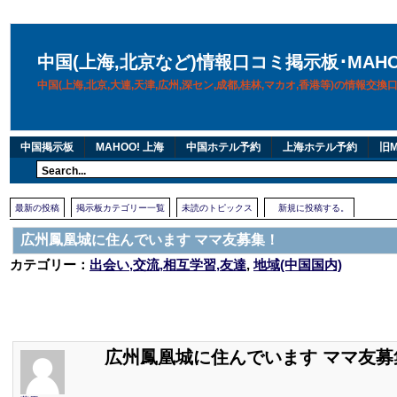
中国(上海,北京など)情報口コミ掲示板･MAH
中国(上海,北京,大連,天津,広州,深セン,成都,桂林,マカオ,香港等)の情報交
中国掲示板
MAHOO! 上海
中国ホテル予約
上海ホテル予約
旧M
最新の投稿
掲示板カテゴリー一覧
未読のトピックス
新規に投稿する。
広州鳳凰城に住んでいます ママ友募集！
カテゴリー：
出会い,交流,相互学習,友達
,
地域(中国国内)
広州鳳凰城に住んでいます ママ友募