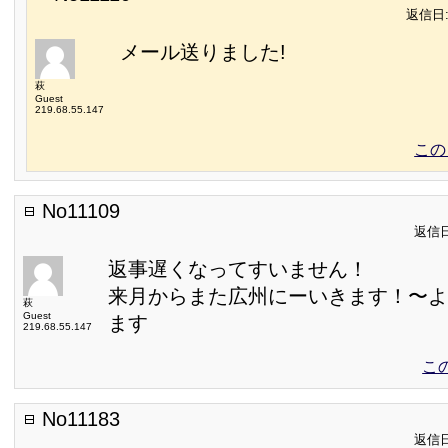
返信日:2
メール送りました!
萩
Guest
219.68.55.147
この
No11109
返信日:
返事遅くなってすいません！
来月からまた広州にーいきます！〜よ
萩
Guest
ます
219.68.55.147
こ
No11183
返信日: