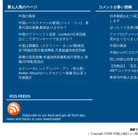
最も人気のページ
コメントが多い投稿
中国の風俗
日本製紙おむつ花
します
中国レースクイーンの翟凌(ジャイ・リン)、兽
兽の流出画像,動画ありますか？
ぼったくり注意(浦
中国のフリーソフト迅雷（xunlei)の日本語版
アメブロ(アメー
はどこでダウンロードできますか？
見れなくなりまし
今度は鄧麗欣（ステフィー・タン)の動画流
中国の風俗
失?邓丽欣照片疯传网络 尺度超越张柏芝阿娇
中国からFC２の
薛璐の流失画像:非诚勿扰薛璐私拍尺度惊人 薛
同じ内容は何度も
璐237M私照流出
【売商品】「花王
セクシータレントアンバー・アン（安心亜）
40FTコンテナ1台
Amber XinyaのIバックセクシー画像:安心亚 c
希望与中国人交流
字裤图片
RSS FEEDS
Subscribe to
our feed
and get all Tech tips,
news and hacks in your newsreader.
浦東で
| Copyright ©2009
中国[上海]口コミ掲