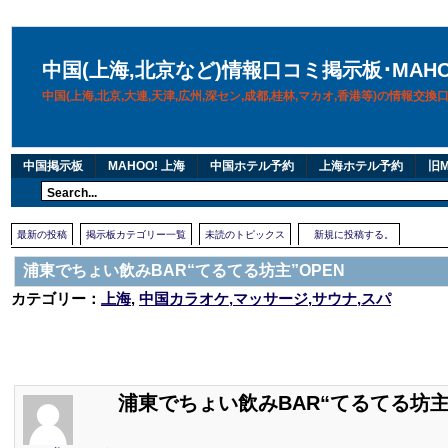
中国(上海,北京など)情報口コミ掲示板･MAH
中国(上海,北京,大連,天津,広州,深セン,成都,桂林,マカオ,香港等)の情報交
中国掲示板
MAHOO! 上海
中国ホテル予約
上海ホテル予約
旧M
最新の投稿
掲示板カテゴリー一覧
未読のトピックス
新規に投稿する。
浦東でちょい飲みBAR“てるてる坊主”OPEN
カテゴリー：
上海
,
中国カラオケ,マッサージ,サウナ,スパ
浦東でちょい飲みBAR“てるてる坊主”