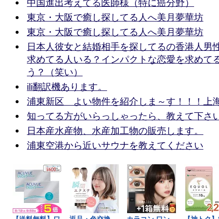
中国進出考えてる医師様（特に癌分野）
東京・大阪で癒し探してる人へ美月夢華坊
東京・大阪で癒し探してる人へ美月夢華坊
日本人彼女と結婚相手を探してるの香港人男
求めてる人いる？インパクトな恋愛を求めて
う？（笑い）
ili翻訳機あります。
浦東新区 よい物件を紹介しま～す！！！上
知ってる方がいらっしゃったら、教えて下さ
日本産水産物、水産加工物の販売します。
浦東空港から近いサウナを教えてください