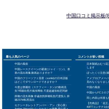
中国口コミ掲示板(B
最も人気のページ
コメントが多い投稿
中国の風俗
日本製紙おむつ花
します
中国レースクイーンの翟凌(ジャイ・リン)、兽
兽の流出画像,動画ありますか？
ぼったくり注意(浦
中国のフリーソフト迅雷（xunlei)の日本語版
アメブロ(アメー
はどこでダウンロードできますか？
見れなくなりまし
今度は鄧麗欣（ステフィー・タン)の動画流
中国の風俗
失?邓丽欣照片疯传网络 尺度超越张柏芝阿娇
中国からFC２の
薛璐の流失画像:非诚勿扰薛璐私拍尺度惊人 薛
同じ内容は何度も
璐237M私照流出
【売商品】「花王
セクシータレントアンバー・アン（安心亜）
40FTコンテナ1台
Amber XinyaのIバックセクシー画像:安心亚 c