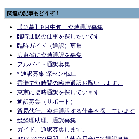
関連の記事もどうぞ！
【急募】9月中旬 臨時通訳募集
臨時通訳の仕事を探したいです
臨時ガイド（通訳）募集
広東省に臨時通訳を募集
アルバイト通訳募集
* 通訳募集 深セン/仏山
香港で短時間の臨時通訳お願いします。
東京に臨時通訳を探しています
通訳募集（サポート）
貿易代行、臨時通訳する仕事を探しています
総経理助理、通訳募集
ガイド、通訳募集します。
4/23,24の2日間 広州交易会にて通訳募集