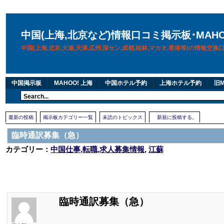
中国(上海,北京など)情報口コミ掲示板･MAH
中国(上海,北京,大連,天津,広州,深セン,成都,桂林,マカオ,香港等)の情報交
中国掲示板
MAHOO! 上海
中国ホテル予約
上海ホテル予約
旧M
最新の投稿
掲示板カテゴリー一覧
未読のトピックス
新規に投稿する。
臨時通訳募集（急）
カテゴリー：
中国仕事,転職,求人募集情報
,
江蘇
臨時通訳募集（急）