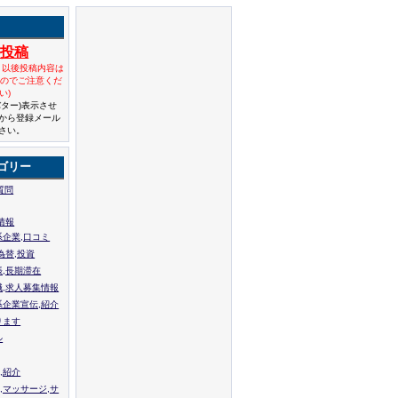
規投稿
と以後投稿内容は
んのでご注意くだ
い)
バター)表示させ
から登録メール
さい。
ゴリー
質問
情報
系企業,口コミ
為替,投資
張,長期滞在
職,求人募集情報
系企業宣伝,紹介
ります
ル
,紹介
,マッサージ,サ