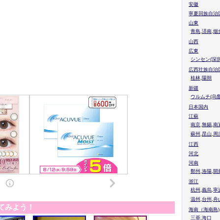
安徽
寧夏回族自治
山東
青島,済南,烟
山西
広東
シンセン(深圳
広西壮族自治
桂林,陽朔
新疆
ウルムチ(乌鲁
日本国内
江蘇
南京,無錫,南
蘇州,昆山,周
江西
河北
河南
鄭州,洛陽,開
浙江
杭州,義烏,寧
温州,台州,舟
てみよう！
海南（海南島)
三亜,海口