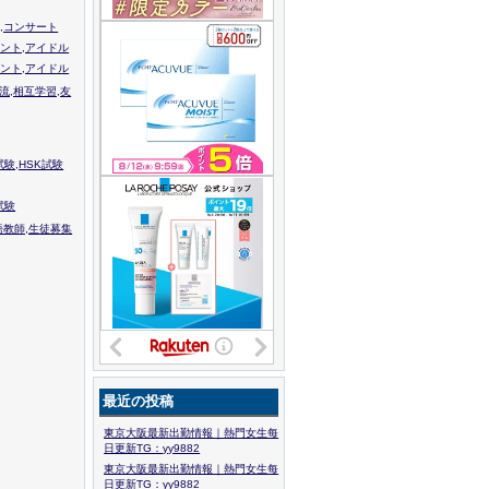
,コンサート
ント,アイドル
ント,アイドル
流,相互学習,友
験,HSK試験
試験
語教師,生徒募集
最近の投稿
東京大阪最新出勤情報｜熱門女生每
日更新TG：yy9882
東京大阪最新出勤情報｜熱門女生每
日更新TG：yy9882