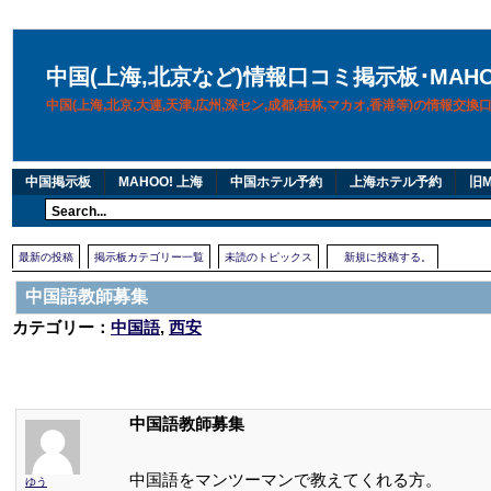
中国(上海,北京など)情報口コミ掲示板･MAH
中国(上海,北京,大連,天津,広州,深セン,成都,桂林,マカオ,香港等)の情報交
中国掲示板
MAHOO! 上海
中国ホテル予約
上海ホテル予約
旧M
最新の投稿
掲示板カテゴリー一覧
未読のトピックス
新規に投稿する。
中国語教師募集
カテゴリー：
中国語
,
西安
中国語教師募集
中国語をマンツーマンで教えてくれる方。
ゆう