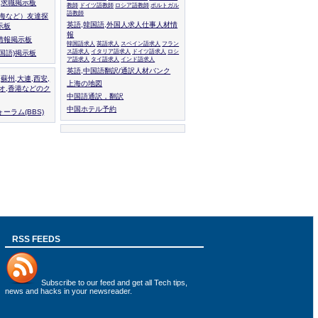
人,求職掲示板
教師
ドイツ語教師
ロシア語教師
ポルトガル
語教師
上海など）友達探
英語,韓国語,外国人求人仕事人材情
示板
報
情報掲示板
韓国語求人
英語求人
スペイン語求人
フラン
ス語求人
イタリア語求人
ドイツ語求人
ロシ
外国語)掲示板
ア語求人
タイ語求人
インド語求人
英語,中国語翻訳/通訳人材バンク
,蘇州,大連,西安,
上海の地図
カオ,香港などのク
中国語通訳，翻訳
中国ホテル予約
ーラム(BBS)
RSS FEEDS
Subscribe to
our feed
and get all Tech tips,
news and hacks in your newsreader.