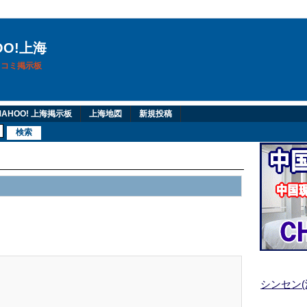
OO!上海
換口コミ掲示板
AHOO! 上海掲示板
上海地図
新規投稿
シンセン