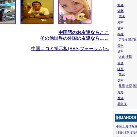
海外
湖北
武漢
湖南
甘粛
中国語のお友達ならここ
福建
その他世界の外国の友達ならここ
アモイ(厦門)
貴州
中国口コミ掲示板(BBS,フォーラム)へ
遼寧
大連,瀋陽
重慶
陜西
西安
雲南
昆明,大理,麗
青海
香港
黒龍江
旧MAHOO
中国上海情報交
日语/日本论坛(