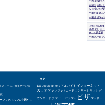
中国(上海)求
中国語,中国(
し,出会いの掲
中国企業,商品
中国語.語学(
上海,北京,杭州
成都,広州,マ
チコミ掲示板
中国語,中国フォ
タグ
インターネット
アルバイト
DS
王メリーズ、大王グーン卸
google
iphone
カラオケ
クレジットカード
コンサート
サウナ
ダ
東)
ビザ
チケット
ウンロード
パソコン
マッサー
バーブログ)もついに中国から
た