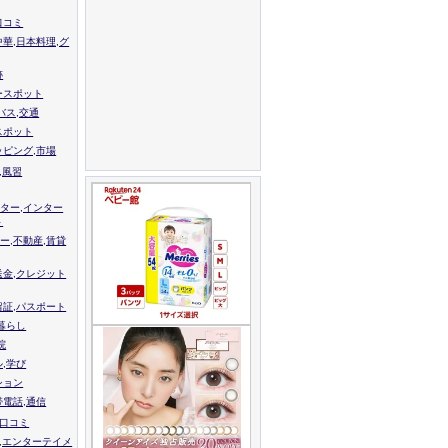
口コミ
中華,日本料理,グ
跡
ースポット
バス,交通
スポット
ッピング,市場
,風習
ター,インター
ト
ー,不動産,賃貸
送金,クレジット
留証,パスポート
,暮らし
院
ル,学び
ション
帯電話,通信
校口コミ
,エンターテイメ