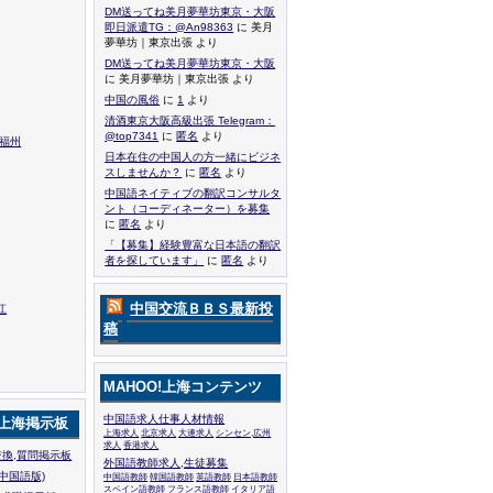
DM送ってね美月夢華坊東京・大阪
即日派遣TG：@An98363
に 美月
夢華坊｜東京出張 より
DM送ってね美月夢華坊東京・大阪
に 美月夢華坊｜東京出張 より
中国の風俗
に
1
より
清酒東京大阪高級出張 Telegram：
@top7341
に
匿名
より
,福州
日本在住の中国人の方一緒にビジネ
スしませんか？
に
匿名
より
中国語ネイティブの翻訳コンサルタ
ント（コーディネーター）を募集
に
匿名
より
「【募集】経験豊富な日本語の翻訳
者を探しています」
に
匿名
より
中国交流ＢＢＳ最新投
江
稿
MAHOO!上海コンテンツ
中国語求人仕事人材情報
!上海掲示板
上海求人
北京求人
大連求人
シンセン,広州
求人
香港求人
換,質問掲示板
外国語教師求人,生徒募集
中国語版)
中国語教師
韓国語教師
英語教師
日本語教師
スペイン語教師
フランス語教師
イタリア語