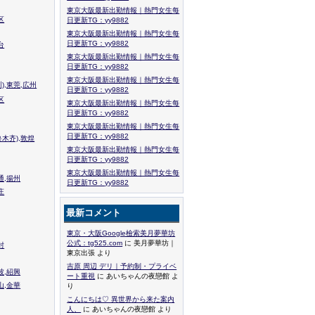
東京大阪最新出勤情報｜熱門女生每
区
日更新TG：yy9882
東京大阪最新出勤情報｜熱門女生每
日更新TG：yy9882
台
東京大阪最新出勤情報｜熱門女生每
日更新TG：yy9882
東京大阪最新出勤情報｜熱門女生每
),東莞,広州
日更新TG：yy9882
区
東京大阪最新出勤情報｜熱門女生每
日更新TG：yy9882
東京大阪最新出勤情報｜熱門女生每
日更新TG：yy9882
木齐),敦煌
東京大阪最新出勤情報｜熱門女生每
日更新TG：yy9882
東京大阪最新出勤情報｜熱門女生每
通,揚州
日更新TG：yy9882
庄
最新コメント
東京・大阪Google檢索美月夢華坊
公式：tg525.com
に 美月夢華坊｜
封
東京出張 より
吉原 周辺 デリ｜予約制・プライベ
波,紹興
ート重視
に あいちゃんの夜戀館 よ
山,金華
り
こんにちは♡ 異世界から来た案内
人、
に あいちゃんの夜戀館 より