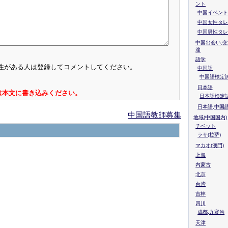
ント
中国イベント
中国女性タレ
中国男性タレ
中国出会い,交
達
語学
性がある人は登録してコメントしてください。
中国語
中国語検定試
日本語
は本文に書き込みください。
日本語検定
日本語,中国
中国語教師募集
地域(中国国内)
チベット
ラサ(拉萨)
マカオ(澳門)
上海
内蒙古
北京
台湾
吉林
四川
成都,九寨沟
天津