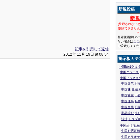
新規投稿
新
(登録されない
削除できませ
さ
登録後画像(ア
たい場合は
ここ
で設定してくだ
記事を引用して返信
2012年 11月 19日 at 08:54
掲示板カテ
中国情報交換,
中国ニュース
中国ビジネス
中国企業,日
中国株,金融,
中国駐在,出
中国仕事,転
中国企業,日
商品求む,売
法律,トラブ
中国旅行,観光
中国お店宣伝
中国カラオケ