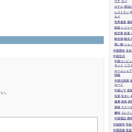
ウナ,スパ
ホテル,宿泊
レストラン,
ルメ
世界遺産,遺
娯楽,レジャ
航空券,鉄道,
観光地,観光
買い物,ショ
中国歴史,文化
中国生活
中国コンピュ
ネット,ソフ
ルームシェア
情報
中国元両替,
カード
中国ビザ,居
さい。
住居,住まい
健康,病気,病
資格,スクー
趣味,コレク
中国電話,携
中国留学,学
中国芸能,音楽