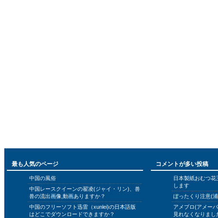
最も人気のページ
コメントが多い投稿
中国の風俗
日本製紙おむつ花
します
中国レースクイーンの翟凌(ジャイ・リン)、兽
兽の流出画像,動画ありますか？
ぼったくり注意(浦
中国のフリーソフト迅雷（xunlei)の日本語版
アメブロ(アメー
はどこでダウンロードできますか？
見れなくなりまし