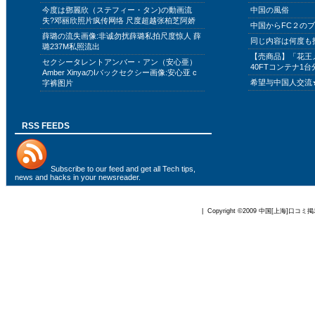
今度は鄧麗欣（ステフィー・タン)の動画流
中国の風俗
失?邓丽欣照片疯传网络 尺度超越张柏芝阿娇
中国からFC２の
薛璐の流失画像:非诚勿扰薛璐私拍尺度惊人 薛
同じ内容は何度も
璐237M私照流出
【売商品】「花王
セクシータレントアンバー・アン（安心亜）
40FTコンテナ1台
Amber XinyaのIバックセクシー画像:安心亚 c
希望与中国人交流
字裤图片
RSS FEEDS
Subscribe to
our feed
and get all Tech tips,
news and hacks in your newsreader.
| Copyright ©2009
中国[上海]口コミ掲