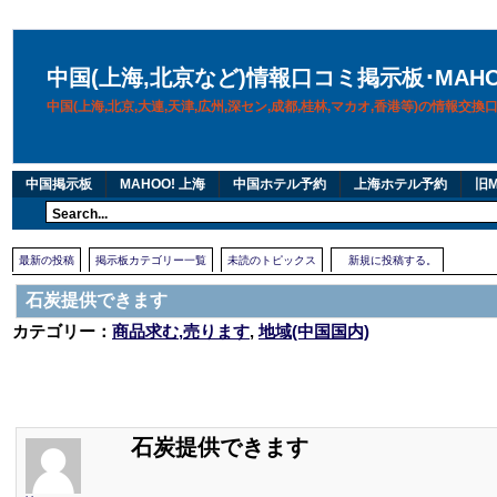
中国(上海,北京など)情報口コミ掲示板･MAH
中国(上海,北京,大連,天津,広州,深セン,成都,桂林,マカオ,香港等)の情報交
中国掲示板
MAHOO! 上海
中国ホテル予約
上海ホテル予約
旧M
最新の投稿
掲示板カテゴリー一覧
未読のトピックス
新規に投稿する。
石炭提供できます
カテゴリー：
商品求む,売ります
,
地域(中国国内)
石炭提供できます