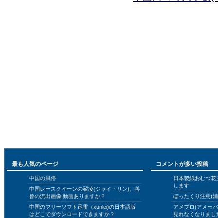
最も人気のページ
コメントが多い投稿
中国の風俗
日本製紙おむつ花
します
中国レースクイーンの翟凌(ジャイ・リン)、兽
兽の流出画像,動画ありますか？
ぼったくり注意(浦
中国のフリーソフト迅雷（xunlei)の日本語版
アメブロ(アメー
はどこでダウンロードできますか？
見れなくなりまし