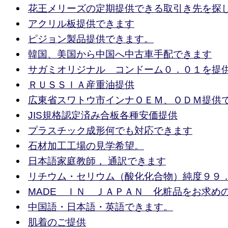
花王メリーズの定期提供できる取引き先を探
アクリル板提供できます
ピジョン製品提供できます。
韓国、美国から中国へ中古車手配できます
サガミオリジナル コンドーム０．０１を提
ＲＵＳＳＩＡ産重油提供
広東省スワトウ市インナＯＥＭ、ＯＤＭ提供
JIS規格認定済み合板各種安価提供
プラスチック成形何でも対応できます
石材加工工場の見学希望。
日本語家庭教師， 通訳できます
リチウム・セリウム（酸化化合物）純度９９
MADE ＩＮ ＪＡＰＡＮ 化粧品をお求め
中国語・日本語・英語できます。
肌着のご提供