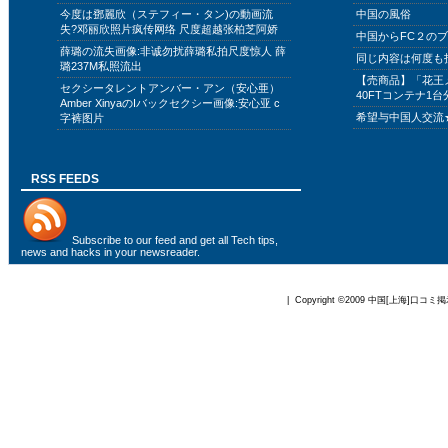
今度は鄧麗欣（ステフィー・タン)の動画流
中国の風俗
失?邓丽欣照片疯传网络 尺度超越张柏芝阿娇
中国からFC２の
薛璐の流失画像:非诚勿扰薛璐私拍尺度惊人 薛
同じ内容は何度も
璐237M私照流出
【売商品】「花王
セクシータレントアンバー・アン（安心亜）
40FTコンテナ1台
Amber XinyaのIバックセクシー画像:安心亚 c
希望与中国人交流
字裤图片
RSS FEEDS
Subscribe to
our feed
and get all Tech tips,
news and hacks in your newsreader.
| Copyright ©2009
中国[上海]口コミ掲