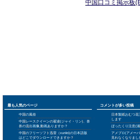
中国口コミ掲示板(B
最も人気のページ
コメントが多い投稿
中国の風俗
日本製紙おむつ花
します
中国レースクイーンの翟凌(ジャイ・リン)、兽
兽の流出画像,動画ありますか？
ぼったくり注意(浦
中国のフリーソフト迅雷（xunlei)の日本語版
アメブロ(アメー
はどこでダウンロードできますか？
見れなくなりまし