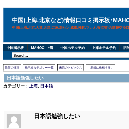
中国(上海,北京など)情報口コミ掲示板･MAH
中国(上海,北京,大連,天津,広州,深セン,成都,桂林,マカオ,香港等)の情報交
中国掲示板
MAHOO! 上海
中国ホテル予約
上海ホテル予約
旧M
最新の投稿
掲示板カテゴリー一覧
未読のトピックス
新規に投稿する。
日本語勉強したい
カテゴリー：
上海
,
日本語
日本語勉強したい