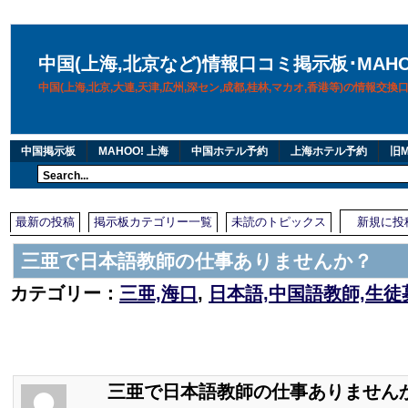
中国(上海,北京など)情報口コミ掲示板･MAH
中国(上海,北京,大連,天津,広州,深セン,成都,桂林,マカオ,香港等)の情報交
中国掲示板
MAHOO! 上海
中国ホテル予約
上海ホテル予約
旧M
最新の投稿
掲示板カテゴリー一覧
未読のトピックス
新規に投
三亜で日本語教師の仕事ありませんか？
カテゴリー：
三亜,海口
,
日本語,中国語教師,生徒
三亜で日本語教師の仕事ありません