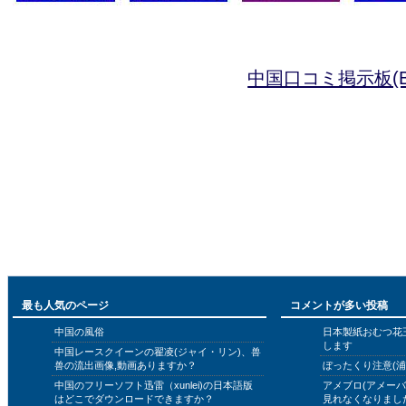
中国口コミ掲示板(B
最も人気のページ
コメントが多い投稿
中国の風俗
日本製紙おむつ花
します
中国レースクイーンの翟凌(ジャイ・リン)、兽
兽の流出画像,動画ありますか？
ぼったくり注意(浦
中国のフリーソフト迅雷（xunlei)の日本語版
アメブロ(アメー
はどこでダウンロードできますか？
見れなくなりまし