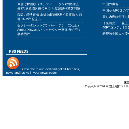
今度は鄧麗欣（ステフィー・タン)の動画流
中国の風俗
失?邓丽欣照片疯传网络 尺度超越张柏芝阿娇
中国からFC２の
薛璐の流失画像:非诚勿扰薛璐私拍尺度惊人 薛
同じ内容は何度も
璐237M私照流出
【売商品】「花王
セクシータレントアンバー・アン（安心亜）
40FTコンテナ1台
Amber XinyaのIバックセクシー画像:安心亚 c
希望与中国人交流
字裤图片
RSS FEEDS
Subscribe to
our feed
and get all Tech tips,
news and hacks in your newsreader.
三
| Copyright ©2009
中国[上海]口コミ掲