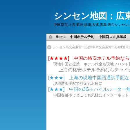
シンセン地図：広東
中国都市:上海,蘇州,杭州,大連,青島,煙台シン
Home
中国ホテル予約
中国口コミ掲示板
シンセン高交会展覧中心(深圳高交会展览中心)付近周
[★★★★] 中国の格安ホテル予約な
現地中国と提携 ホテル代金も現地フロント
上海の格安ホテル予約ならチャイ
[★★★] 上海の現地中国語通訳手配なら.
現地通訳手配で料金もお得に
[★★★] 中国の3Gモバイルルーター無線
中国各都市でどこでも気軽にインターネ