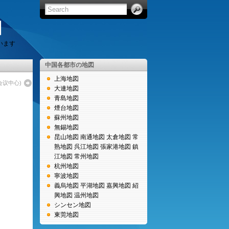
図
います
中国各都市の地図
上海地図
会议中心)
大連地図
青島地図
煙台地図
蘇州地図
無錫地図
昆山地図
南通地図
太倉地図
常
熟地図
呉江地図
張家港地図
鎮
江地図
常州地図
杭州地図
寧波地図
義烏地図
平湖地図
嘉興地図
紹
興地図
温州地図
シンセン地図
東莞地図