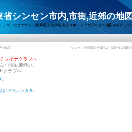
省シンセン市内,市街,近郊の地
セン,ドンガンなどのホテル,駅周辺,空港周辺,観光スポット,市郊外などの地図を紹介して
辺の地図
シンセン金湖国際会議中心(深圳金湖国际
らチャイナクラブへ
払いで安心,面倒なし
ナクラブへ
..
LANレンタル...
ット