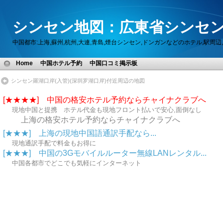
シンセン地図：広東省シンセン
中国都市:上海,蘇州,杭州,大連,青島,煙台シンセン,ドンガンなどのホテル,駅
Home
中国ホテル予約
中国口コミ掲示板
シンセン羅湖口岸(入管)(深圳罗湖口岸)付近周辺の地図
[★★★★] 中国の格安ホテル予約ならチャイナクラブへ
現地中国と提携 ホテル代金も現地フロント払いで安心,面倒なし
上海の格安ホテル予約ならチャイナクラブへ
[★★★] 上海の現地中国語通訳手配なら...
現地通訳手配で料金もお得に
[★★★] 中国の3Gモバイルルーター無線LANレンタル...
中国各都市でどこでも気軽にインターネット