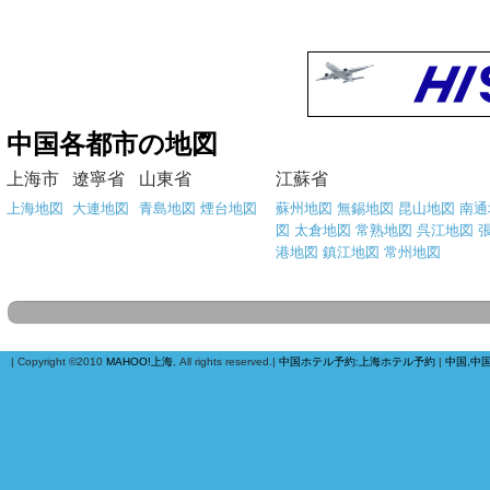
中国各都市の地図
上海市
遼寧省
山東省
江蘇省
上海地図
大連地図
青島地図
煙台地図
蘇州地図
無錫地図
昆山地図
南通
図
太倉地図
常熟地図
呉江地図
港地図
鎮江地図
常州地図
| Copyright ©2010
MAHOO!上海
, All rights reserved.|
中国ホテル予約
:
上海ホテル予約
|
中国,中