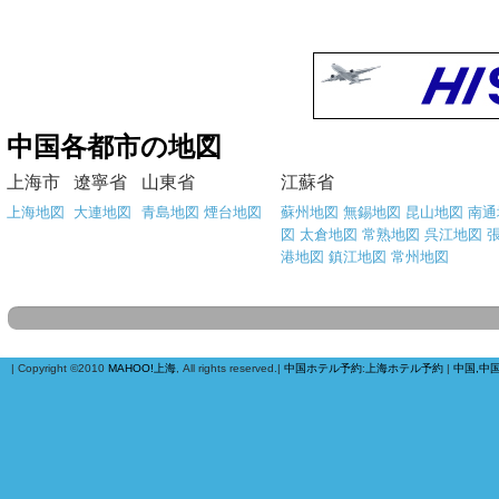
中国各都市の地図
上海市
遼寧省
山東省
江蘇省
上海地図
大連地図
青島地図
煙台地図
蘇州地図
無錫地図
昆山地図
南通
図
太倉地図
常熟地図
呉江地図
港地図
鎮江地図
常州地図
| Copyright ©2010
MAHOO!上海
, All rights reserved.|
中国ホテル予約
:
上海ホテル予約
|
中国,中