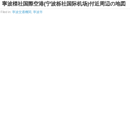
寧波檪社国際空港(宁波栎社国际机场)付近周辺の地図
Filed in:
寧波交通機関
,
寧波市