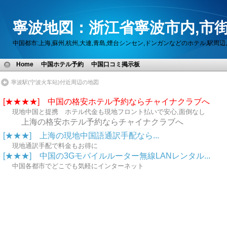
寧波地図：浙江省寧波市内,市街
中国都市:上海,蘇州,杭州,大連,青島,煙台シンセン,ドンガンなどのホテル,駅
Home
中国ホテル予約
中国口コミ掲示板
寧波駅(宁波火车站)付近周辺の地図
[★★★★] 中国の格安ホテル予約ならチャイナクラブへ
現地中国と提携 ホテル代金も現地フロント払いで安心,面倒なし
上海の格安ホテル予約ならチャイナクラブへ
[★★★] 上海の現地中国語通訳手配なら...
現地通訳手配で料金もお得に
[★★★] 中国の3Gモバイルルーター無線LANレンタル...
中国各都市でどこでも気軽にインターネット