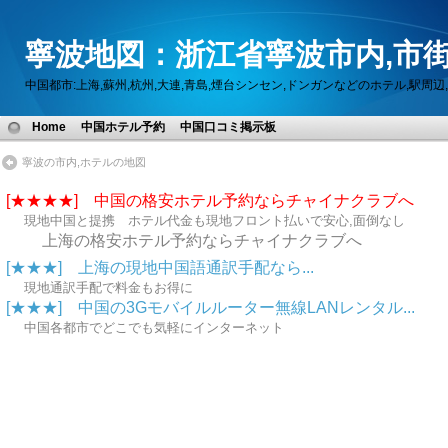
寧波地図：浙江省寧波市内,市街
中国都市:上海,蘇州,杭州,大連,青島,煙台シンセン,ドンガンなどのホテル,駅
Home
中国ホテル予約
中国口コミ掲示板
寧波の市内,ホテルの地図
[★★★★] 中国の格安ホテル予約ならチャイナクラブへ
現地中国と提携 ホテル代金も現地フロント払いで安心,面倒なし
上海の格安ホテル予約ならチャイナクラブへ
[★★★] 上海の現地中国語通訳手配なら...
現地通訳手配で料金もお得に
[★★★] 中国の3Gモバイルルーター無線LANレンタル...
中国各都市でどこでも気軽にインターネット