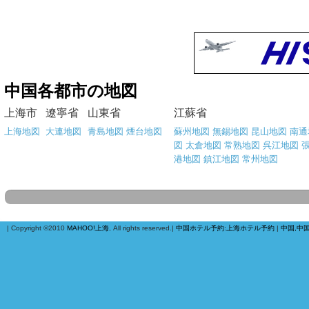
中国各都市の地図
上海市
遼寧省
山東省
江蘇省
上海地図
大連地図
青島地図
煙台地図
蘇州地図
無錫地図
昆山地図
南通
図
太倉地図
常熟地図
呉江地図
港地図
鎮江地図
常州地図
| Copyright ©2010
MAHOO!上海
, All rights reserved.|
中国ホテル予約
:
上海ホテル予約
|
中国,中