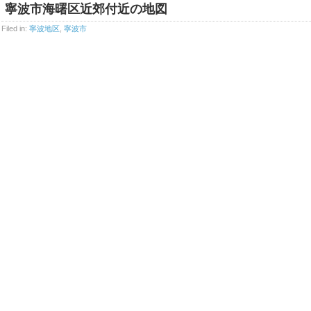
寧波市海曙区近郊付近の地図
Filed in:
寧波地区
,
寧波市