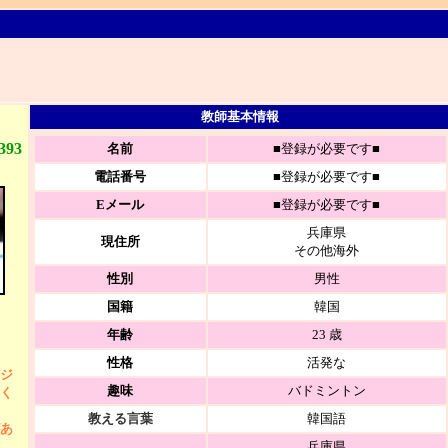
教師基本情報
393
名前
■登録が必要です■
電話番号
■登録が必要です■
Eメール
■登録が必要です■
兵庫県
現住所
その他海外
性別
男性
国籍
韓国
年齢
23 歳
性格
活発な
ジ
趣味
バドミントン
く
教える言葉
韓国語
あ
兵庫県