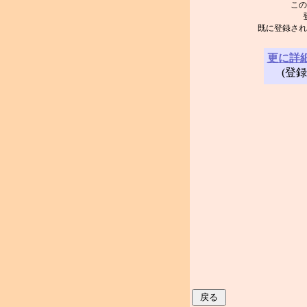
この
既に登録され
更に詳
(登