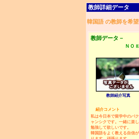
教師詳細データ
韓国語 の教師を希望
教師データ－
ＮＯ 8
教師紹介写真
紹介コメント
私は今日本で留学中のバク
ャンシクです。一緒に楽し
勉強して欲しいです。
韓国語をよく教える自信が
ります。頑張ります。