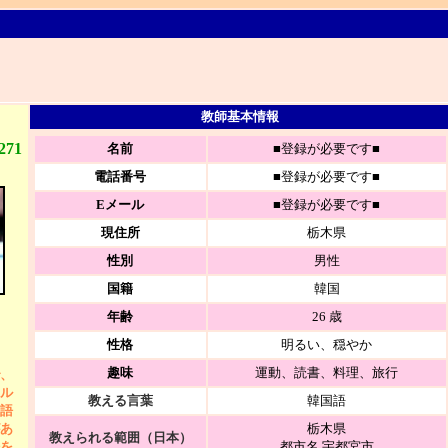
教師基本情報
271
名前
■登録が必要です■
電話番号
■登録が必要です■
Eメール
■登録が必要です■
現住所
栃木県
性別
男性
国籍
韓国
年齢
26 歳
性格
明るい、穏やか
趣味
運動、読書、料理、旅行
、
ル
教える言葉
韓国語
語
あ
栃木県
教えられる範囲（日本）
を
都市名 宇都宮市