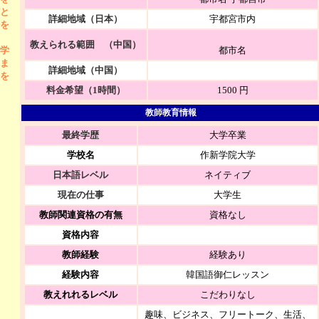
と
詳細地域（日本）
宇都宮市内
を
教えられる範囲 （中国）
学
都市名
ま
詳細地域（中国）
を
料金希望（1時間）
1500 円
教師教育情報
最終学歴
大学卒業
学校名
作新学院大学
日本語レベル
ネイティブ
現在の仕事
大学生
教師関連資格の有無
資格なし
資格内容
教師経験
経験あり
経験内容
韓国語御仁レッスン
教えれれるレベル
こだわりなし
趣味、ビジネス、フリートーク、生活、