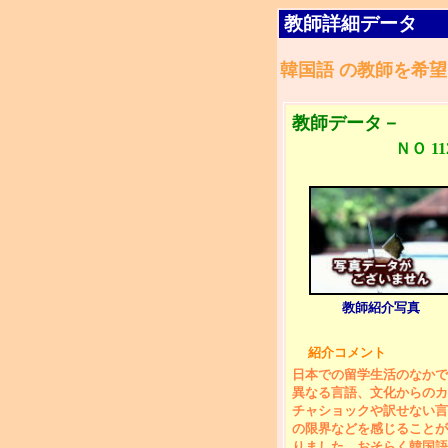
教師詳細データ
韓国語 の教師を希望
教師データ－
ＮＯ 11
教師紹介写真
紹介コメント
日本での留学生活のなかで
異なる言語、文化からのカ
チャショックや訳せない言
の限界などを感じることが
りました。おそらく韓国語