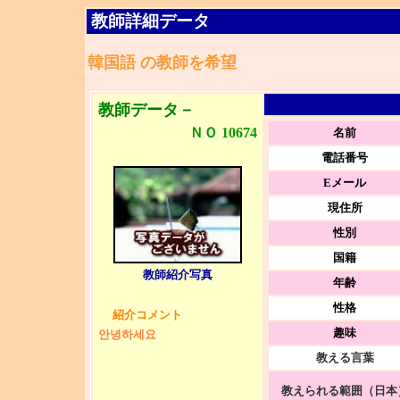
教師詳細データ
韓国語 の教師を希望
教師データ－
ＮＯ 10674
名前
電話番号
Eメール
現住所
性別
国籍
教師紹介写真
年齢
性格
紹介コメント
趣味
안녕하세요
教える言葉
教えられる範囲（日本