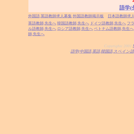
語学(
外国語,英語教師求人募集
外国語教師掲示板
日本語教師求
英語教師,先生へ
韓国語教師,先生へ
ドイツ語教師,先生へ
フ
ル語教師,先生へ
ロシア語教師,先生へ
ベトナム語教師,先生へ
師,先生へ
Copyrightc 2001
-
語学(中国語,英語,韓国語,スペイン