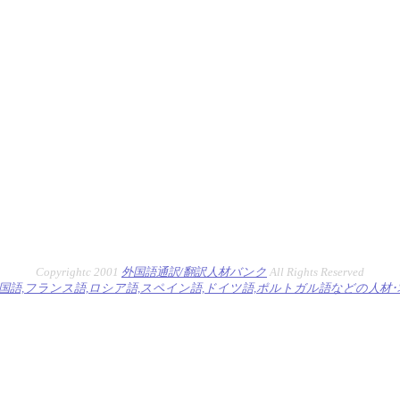
Copyrightc 2001
外国語通訳/翻訳人材バンク
All Rights Reserved
韓国語,フランス語,ロシア語,スペイン語,ドイツ語,ポルトガル語などの人材･