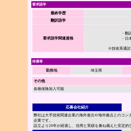
要求語学
最終学歴
翻訳語学
・翻
要求語学関連資格
・日
※技術系通訳
待遇等
勤務地
埼玉県
その他
各種保険加入可能
応募会社紹介
弊社は大手技術関連企業の海外進出や海外拠点とのコン
企業です。
設立より20年が経過し、信用と実績を兼ね備えた安定的