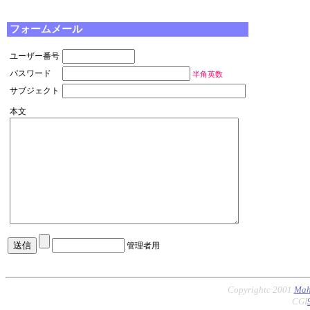
フォームメール
ユーザー番号
パスワード
半角英数
サブジェクト
本文
管理者用
Copyrightc 2001
Mah
CGI