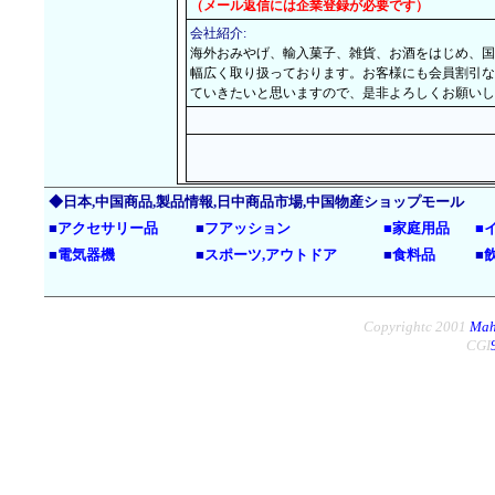
（メール返信には企業登録が必要です）
会社紹介:
海外おみやげ、輸入菓子、雑貨、お酒をはじめ、国
幅広く取り扱っております。お客様にも会員割引な
ていきたいと思いますので、是非よろしくお願いし
◆日本,中国商品,製品情報,日中商品市場,中国物産ショップモール
■
アクセサリー品
■
フアッション
■
家庭用品
■
■
電気器機
■
スポーツ,アウトドア
■
食料品
■
Copyrightc 2001
Mah
CGI