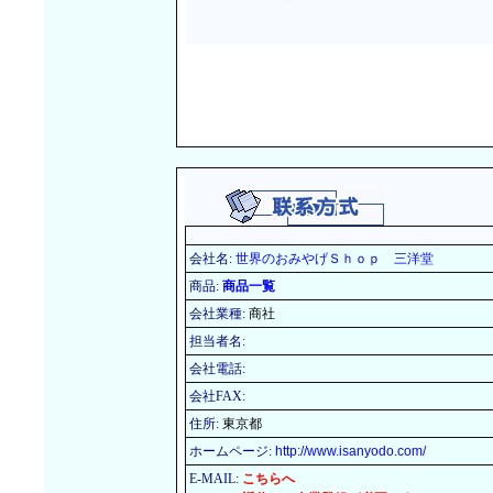
会社名:
世界のおみやげＳｈｏｐ 三洋堂
商品:
商品一覧
会社業種:
商社
担当者名:
会社電話:
会社FAX:
住所:
東京都
ホームページ:
http://www.isanyodo.com/
E-MAIL:
こちらへ