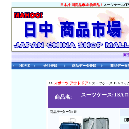
日本,中国商品市場,物産品！
スーツケース:T
商
HOME
会社登録
商品データ登録
商品データ
>>
スポーツ.アウトドア
> スーツケース:TSAロ
スーツケース:TSA
商品名:
商品デｰターNo 64
【