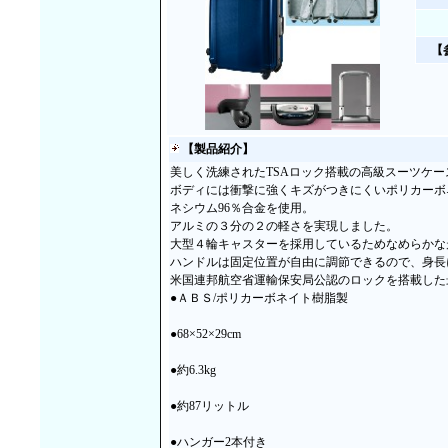
【
【製品紹介】
美しく洗練されたTSAロック搭載の高級スーツケー
ボディには衝撃に強くキズがつきにくいポリカーボ
ネシウム96％合金を使用。
アルミの３分の２の軽さを実現しました。
大型４輪キャスターを採用しているためなめらかな
ハンドルは固定位置が自由に調節できるので、身長
米国連邦航空省運輸保安局公認のロックを搭載した
●ＡＢＳ/ポリカーボネイト樹脂製
●68×52×29cm
●約6.3kg
●約87リットル
●ハンガー2本付き