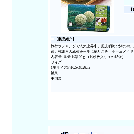
【
【製品紹介】
旅行ランキングで人気上昇中。風光明媚な湖の街。
茶。杭州産の緑茶を生地に練りこみ、ホームメイド
内容量･重量 1箱120ｇ（1袋1枚入りｘ約15袋）
サイズ
1箱サイズ約10.5x19x6cm
補足
中国製