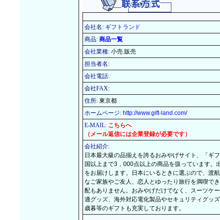
会社名:
ギフトランド
商品:
商品一覧
会社業種:
小売.販売
担当者名:
会社電話:
会社FAX:
住所:
東京都
ホームページ:
http://www.gift-land.com/
E-MAIL:
こちらへ
（メール返信には企業登録が必要です）
会社紹介:
日本最大級の品揃えを誇るおみやげサイト、「ギフ
国以上まで3，000点以上の商品を扱っています
をお届けします。日本にいるときに選ぶので、渡航
なご家族やご友人、恋人とゆったり旅行を満喫でき
配もありません。おみやげだけでなく、スーツケー
適グッズ、海外対応電化製品やセキュリティグッズ
歳暮等のギフトも充実しております。