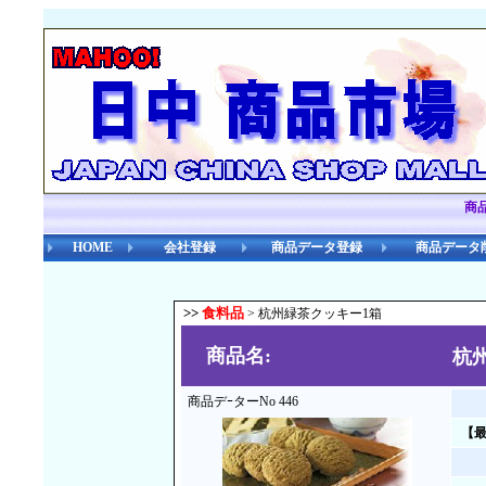
商
HOME
会社登録
商品データ登録
商品データ
>>
食料品
> 杭州緑茶クッキー1箱
商品名:
杭
商品デｰターNo 446
【