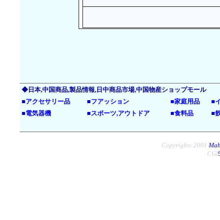
◆日本,中国商品,製品情報,日中商品市場,中国物産ショップモール
■
アクセサリー品
■
フアッション
■
家庭用品
■
■
電気器機
■
スポーツ,アウトドア
■
食料品
■
Copyrightc 2001
Mah
CGI