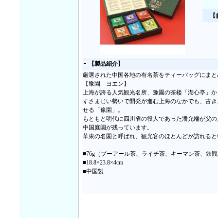
【
【製品紹介】
厳選された中国各地の有名茶をティーバッグにまと
【豫園 ヨエン】
上海が誇る人気観光名所、豫園の茶楼「湖心亭」か
すさまじい勢いで開発が進む上海のなかでも、古き
せる「豫園」。
もともと明代に四川省の役人であった潘允端が父の
中国庭園が残っています。
華東の名園と呼ばれ、観光客のほとんどが訪れると
■76g（プーアール茶、ライチ茶、キーマン茶、鉄
■18.8×23.8×4cm
■中国製