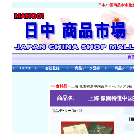
日本,中国商品市場,物
商
HOME
会社登録
商品データ登録
商品データ
>>
食料品
> 上海 豫園特選中国茶ティーバッグ 6種
商品名:
上海 豫園特選中国
商品デｰターNo 423
【