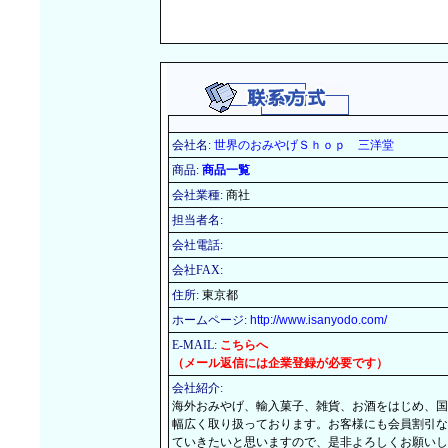
会社名:
世界のおみやげＳｈｏｐ 三洋堂
商品:
商品一覧
会社業種:
商社
担当者名:
会社電話:
会社FAX:
住所:
東京都
ホームページ:
http://www.isanyodo.com/
E-MAIL:
こちらへ
（メール返信には企業登録が必要です）
会社紹介:
海外おみやげ、輸入菓子、雑貨、お酒をはじめ、国
幅広く取り扱っております。お客様にも会員割引な
ていきたいと思いますので、是非よろしくお願いし