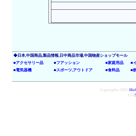
◆日本,中国商品,製品情報,日中商品市場,中国物産ショップモール
■
アクセサリー品
■
フアッション
■
家庭用品
■
■
電気器機
■
スポーツ,アウトドア
■
食料品
■
Copyrightc 2001
Mah
CGI