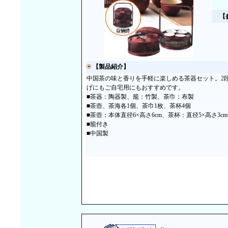
【
【製品紹介】
中国茶の味と香りを手軽に楽しめる茶器セット。2
げにもご自宅用にもおすすめです。
■茶器：陶器製、籠：竹製、茶巾：布製
■茶壺、茶海各1個、茶巾1枚、茶杯4個
■茶壺：本体直径6×高さ6cm、茶杯：直径5×高さ3cm
■籠付き
■中国製