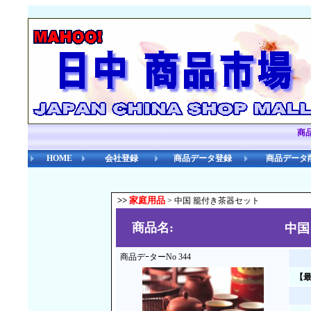
商
HOME
会社登録
商品データ登録
商品データ
>>
家庭用品
> 中国 籠付き茶器セット
商品名:
中国
商品デｰターNo 344
【