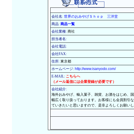
会社名:
世界のおみやげＳｈｏｐ 三洋堂
商品:
商品一覧
会社業種:
商社
担当者名:
会社電話:
会社FAX:
住所:
東京都
ホームページ:
http://www.isanyodo.com/
E-MAIL:
こちらへ
（メール返信には企業登録が必要です）
会社紹介:
海外おみやげ、輸入菓子、雑貨、お酒をはじめ、国
幅広く取り扱っております。お客様にも会員割引な
ていきたいと思いますので、是非よろしくお願いし