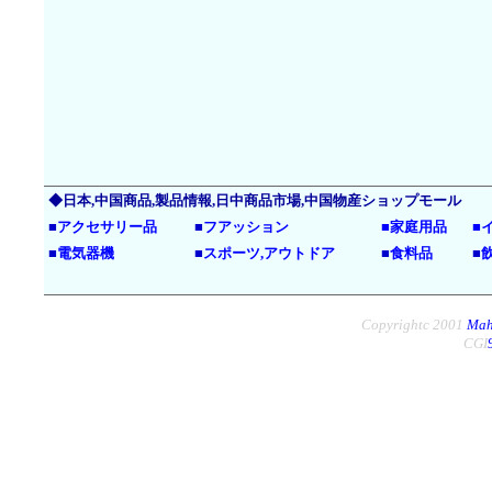
◆日本,中国商品,製品情報,日中商品市場,中国物産ショップモール
■
アクセサリー品
■
フアッション
■
家庭用品
■
■
電気器機
■
スポーツ,アウトドア
■
食料品
■
Copyrightc 2001
Mah
CGI