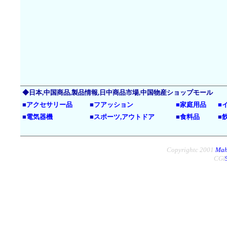
◆日本,中国商品,製品情報,日中商品市場,中国物産ショップモール
■
アクセサリー品
■
フアッション
■
家庭用品
■
■
電気器機
■
スポーツ,アウトドア
■
食料品
■
Copyrightc 2001
Mah
CGI