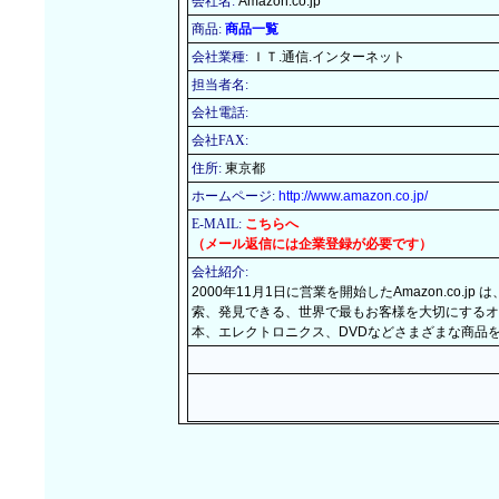
会社名:
Amazon.co.jp
商品:
商品一覧
会社業種:
ＩＴ.通信.インターネット
担当者名:
会社電話:
会社FAX:
住所:
東京都
ホームページ:
http://www.amazon.co.jp/
E-MAIL:
こちらへ
（メール返信には企業登録が必要です）
会社紹介:
2000年11月1日に営業を開始したAmazon.co
索、発見できる、世界で最もお客様を大切にするオ
本、エレクトロニクス、DVDなどさまざまな商品