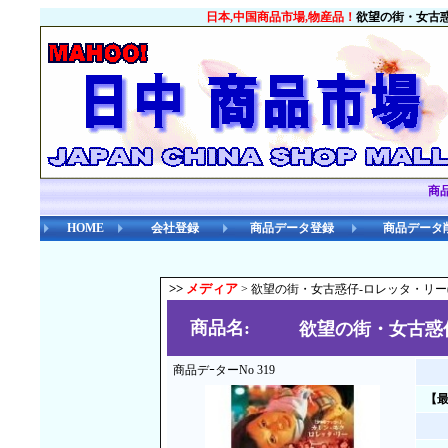
日本,中国商品市場,物産品！
欲望の街・女古惑
商
HOME
会社登録
商品データ登録
商品データ
>>
メディア
> 欲望の街・女古惑仔-ロレッタ・リー
商品名:
欲望の街・女古惑
商品デｰターNo 319
【