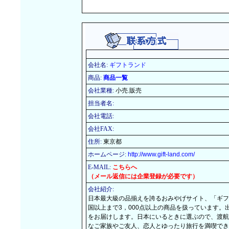
会社名:
ギフトランド
商品:
商品一覧
会社業種:
小売.販売
担当者名:
会社電話:
会社FAX:
住所:
東京都
ホームページ:
http://www.gift-land.com/
E-MAIL:
こちらへ
（メール返信には企業登録が必要です）
会社紹介:
日本最大級の品揃えを誇るおみやげサイト、「ギフ
国以上まで3，000点以上の商品を扱っています
をお届けします。日本にいるときに選ぶので、渡航
なご家族やご友人、恋人とゆったり旅行を満喫でき