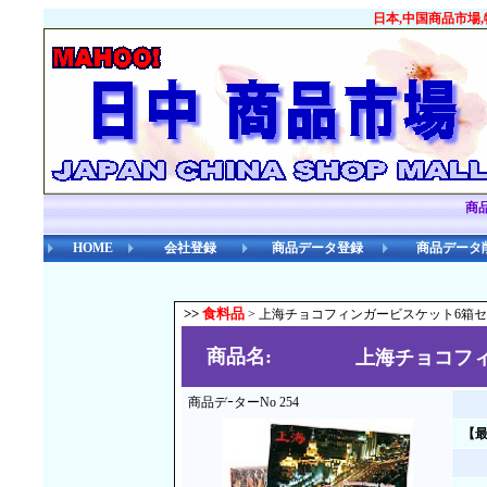
日本,中国商品市場
商
HOME
会社登録
商品データ登録
商品データ
>>
食料品
> 上海チョコフィンガービスケット6箱
商品名:
上海チョコフ
商品デｰターNo 254
【