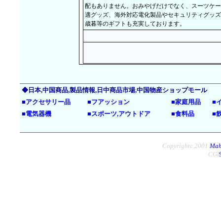
配もありません。おみやげだけでなく、スーツケー
適グッズ、海外対応電化製品やセキュリティグッズ
歳暮等のギフトも充実しております。
◆日本,中国商品,製品情報,日中商品市場,中国物産ショップモール
■
アクセサリー品
■
フアッション
■
家庭用品
■
■
電気器機
■
スポーツ,アウトドア
■
食料品
■
Copyrightc 2001
Mah
CGI