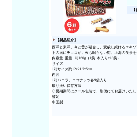
【
【製品紹介】
西洋と東洋。今と昔が融合し、変貌し続けるエキゾ
トの底にチョコが。夜も眠らない街、上海の夜景を
内容量･重量 1箱160g（1袋1本入りx18袋）
サイズ
1箱サイズ約12x21.5x5cm
内容
1箱バニラ、ココナッツ各9袋入り
取り扱い保存方法
◇夏期期間はクール包装で、別便にてお届けいたし
補足
中国製