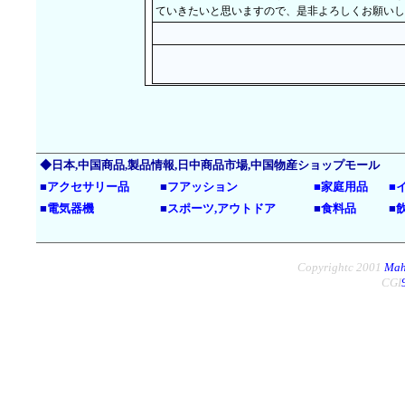
ていきたいと思いますので、是非よろしくお願いし
◆日本,中国商品,製品情報,日中商品市場,中国物産ショップモール
■
アクセサリー品
■
フアッション
■
家庭用品
■
■
電気器機
■
スポーツ,アウトドア
■
食料品
■
Copyrightc 2001
Mah
CGI