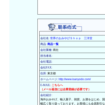
会社名:
世界のおみやげＳｈｏｐ 三洋堂
商品:
商品一覧
会社業種:
商社
担当者名:
会社電話:
会社FAX:
住所:
東京都
ホームページ:
http://www.isanyodo.com/
E-MAIL:
こちらへ
（メール返信には企業登録が必要です）
会社紹介:
海外おみやげ、輸入菓子、雑貨、お酒をはじめ、国
幅広く取り扱っております。お客様にも会員割引な