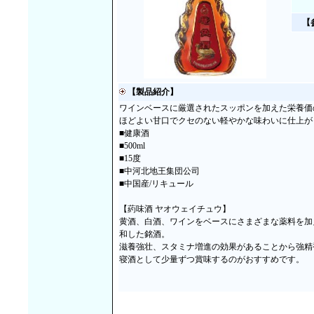
【
【製品紹介】
ワインベースに厳選されたスッポンを加えた栄養価
ほどよい甘口でクセのない軽やかな味わいに仕上が
■健康酒
■500ml
■15度
■中河北地王集団公司
■中国産/リキュール
【葯味酒 ヤオウェイチュウ】
黄酒、白酒、ワインをベースにさまざまな薬料を加
和した銘酒。
滋養強壮、スタミナ増進の効果があることから強精
寝酒として少量ずつ賞味するのがおすすめです。