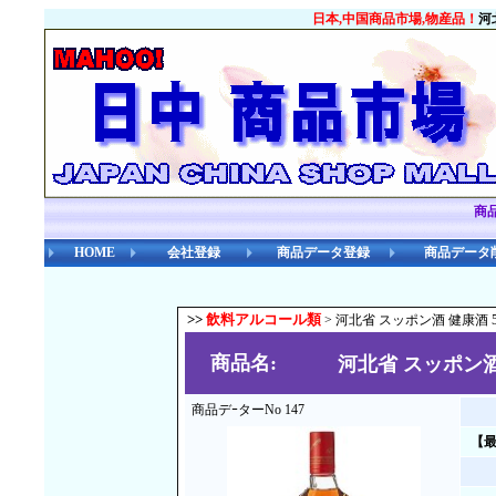
日本,中国商品市場,物産品！
河
商
HOME
会社登録
商品データ登録
商品データ
>>
飲料アルコール類
> 河北省 スッポン酒 健康酒 5
商品名:
河北省 スッポン酒 
商品デｰターNo 147
【