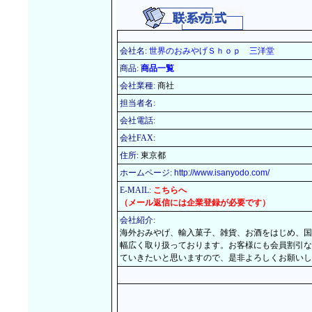
会社名:
世界のおみやげＳｈｏｐ 三洋堂
商品:
商品一覧
会社業種:
商社
担当者名:
会社電話:
会社FAX:
住所:
東京都
ホームページ:
http://www.isanyodo.com/
E-MAIL:
こちらへ
（メール返信には企業登録が必要です）
会社紹介:
海外おみやげ、輸入菓子、雑貨、お酒をはじめ、国
幅広く取り扱っております。お客様にも会員割引な
ていきたいと思いますので、是非よろしくお願いし