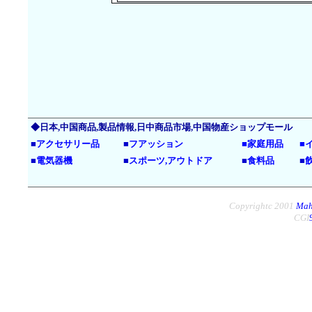
◆日本,中国商品,製品情報,日中商品市場,中国物産ショップモール
■
アクセサリー品
■
フアッション
■
家庭用品
■
■
電気器機
■
スポーツ,アウトドア
■
食料品
■
Copyrightc 2001
Mah
CGI