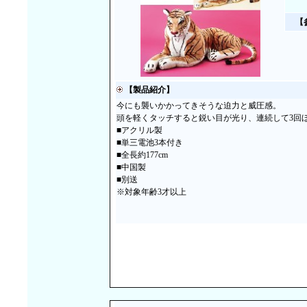
【
【製品紹介】
今にも襲いかかってきそうな迫力と威圧感。
頭を軽くタッチすると鋭い目が光り、連続して3回
■アクリル製
■単三電池3本付き
■全長約177cm
■中国製
■別送
※対象年齢3才以上