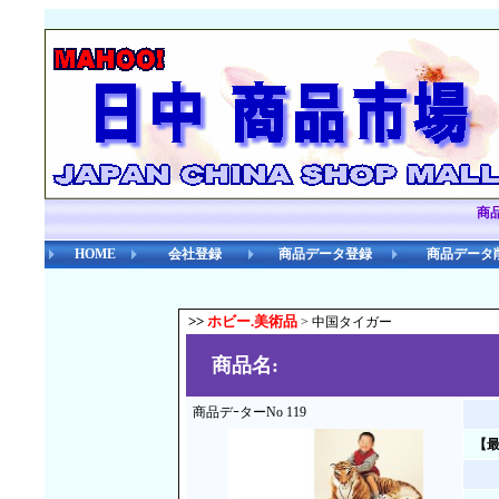
商
HOME
会社登録
商品データ登録
商品データ
>>
ホビー.美術品
> 中国タイガー
商品名:
商品デｰターNo 119
【