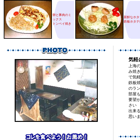
卵と豚肉のミ
新鮮なホタ
ックス
鉄板ホタテ
トンペイ焼き
気軽
上海
み焼
で気
鉄板
のラン
部屋
要望
さい
出来
思い