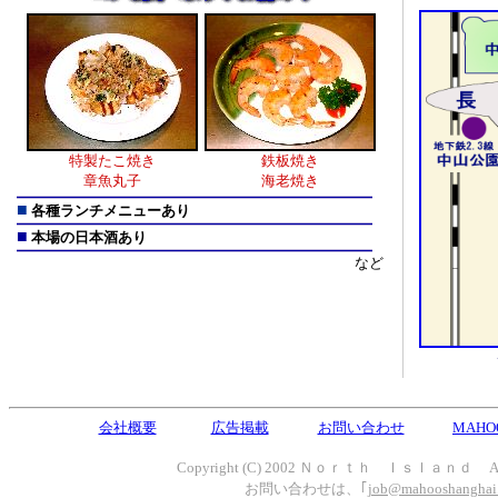
特製たこ焼き
鉄板焼き
章魚丸子
海老焼き
■
各種ランチメニューあり
■
本場の日本酒あり
など
会社概要
広告掲載
お問い合わせ
MAHO
Copyright (C) 2002 Ｎｏｒｔｈ Ｉｓｌａｎｄ All ri
お問い合わせは、｢
job@mahooshanghai