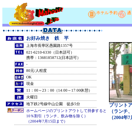
お好み焼き 鉄 平
上海市長寧区愚園路1357号
021-6210-6330（日本語可）
携帯：13681858712(日本語可）
-
80元/人程度
OK
現金
11：00～23：00（14:00～17:00休憩）
火曜日
地下鉄2号線中山公園 徒歩5分
プリントア
ホームページのプリントアウトして持参すると
（ランチ
10％割引（ランチ、飲み物を除く）
（2004年
（2004年7月15日まで）