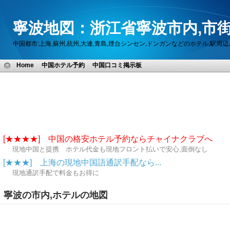
寧波地図：浙江省寧波市内,市街
中国都市:上海,蘇州,杭州,大連,青島,煙台シンセン,ドンガンなどのホテル,駅
Home
中国ホテル予約
中国口コミ掲示板
[★★★★] 中国の格安ホテル予約ならチャイナクラブへ
現地中国と提携 ホテル代金も現地フロント払いで安心,面倒なし
[★★★] 上海の現地中国語通訳手配なら...
現地通訳手配で料金もお得に
寧波の市内,ホテルの地図