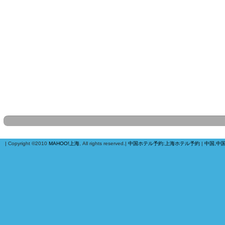
| Copyright ©2010
MAHOO!上海
, All rights reserved.|
中国ホテル予約
:
上海ホテル予約
|
中国,中