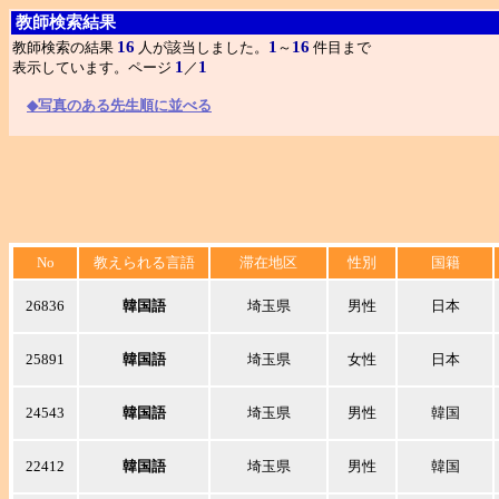
教師検索結果
16
1
16
教師検索の結果
人が該当しました。
～
件目まで
1
1
表示しています。ページ
／
◆写真のある先生順に並べる
No
教えられる言語
滞在地区
性別
国籍
26836
韓国語
埼玉県
男性
日本
25891
韓国語
埼玉県
女性
日本
24543
韓国語
埼玉県
男性
韓国
22412
韓国語
埼玉県
男性
韓国