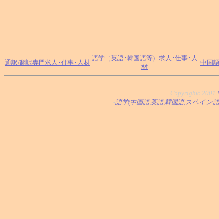
語学（英語･韓国語等）求人･仕事･人
通訳/翻訳専門求人･仕事･人材
中国語
材
Copyrightc 2001
-
語学(中国語,英語,韓国語,スペイン