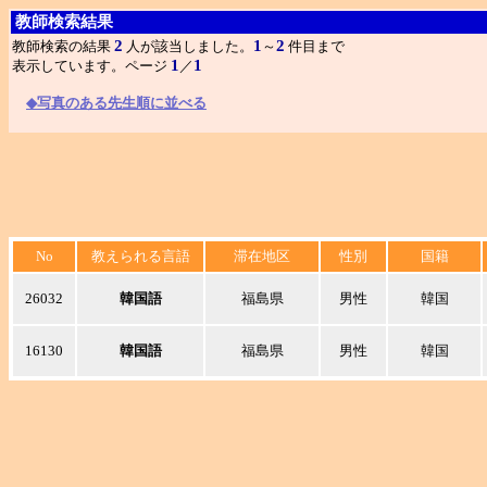
教師検索結果
2
1
2
教師検索の結果
人が該当しました。
～
件目まで
1
1
表示しています。ページ
／
◆写真のある先生順に並べる
No
教えられる言語
滞在地区
性別
国籍
26032
韓国語
福島県
男性
韓国
16130
韓国語
福島県
男性
韓国