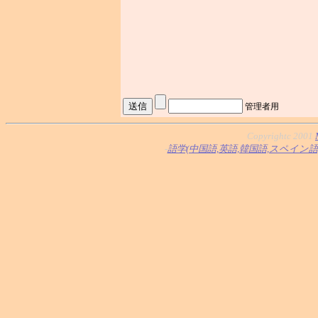
管理者用
Copyrightc 2001
-
語学(中国語,英語,韓国語,スペイン