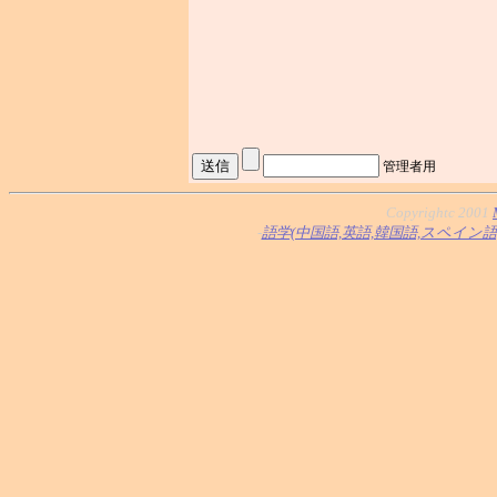
管理者用
Copyrightc 2001
-
語学(中国語,英語,韓国語,スペイン