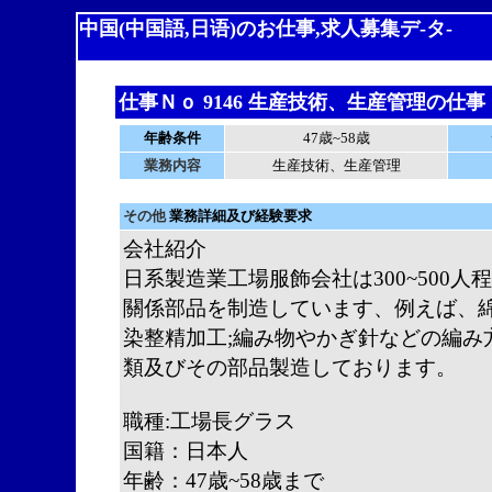
中国(中国語,日语)のお仕事,求人募集デ-タ-
仕事Ｎｏ 9146 生産技術、生産管理の仕事
年齢条件
47歳~58歳
業務内容
生産技術、生産管理
その他
業務詳細及び経験要求
会社紹介
日系製造業工場服飾会社は300~500
關係部品を制造しています、例えば、
染整精加工;編み物やかぎ針などの編み
類及びその部品製造しております。
職種:工場長グラス
国籍：日本人
年齢：47歳~58歳まで