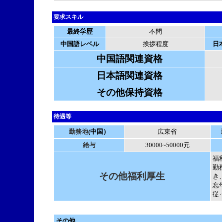
要求スキル
最終学歴
不問
中国語レベル
挨拶程度
日
中国語関連資格
日本語関連資格
その他保持資格
待遇等
勤務地
(中国）
広東省
給与
30000~50000元
福
勤
その他福利厚生
き
忘
従
その他