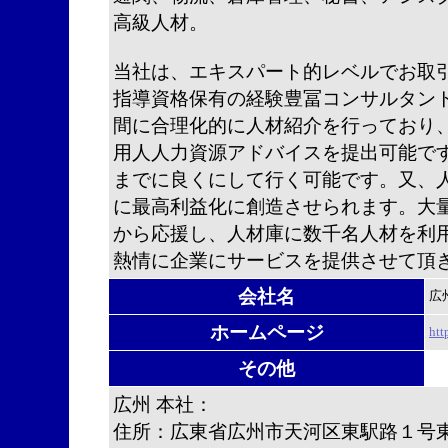
高級人材。
当社は、エキスパート的レベルでお取
指導資格保有の経験豊冨コンサルタン
間に合理化的に人材紹介を行っており
用人人力資源アドバイスを提出可能で
までに良くにして行く可能です。又、
に最高利益化に創造させられます。大
から応援し、人材庫に数千名人材を利
熱情に企業にサービスを提供させて頂
会社名
広
ホームページ
htt
その他
広州 本社：
住所：広東省広州市天河区東駅路１号東