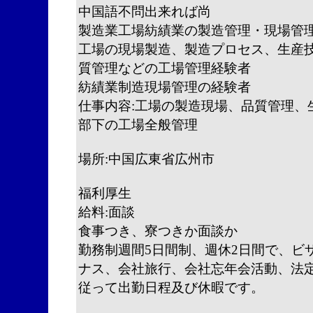
中国語不問出来れば尚
製造業工場紡績業の製造管理・現場管理
工場の現場製造、製造プロセス、生産
質管理などの工場管理経験者
紡績業制造現場管理の経験者
仕事内容:工場の製造現場、品質管理、
部下の工場全般管理
場所:中国広東省広州市
福利厚生
給料:面談
食事つき、寮つきか面談か
勤務制週間5日間制、週休2日間で、ビ
ナス、会社旅行、会社忘年会活動、法
従って出勤日程及び休暇です。