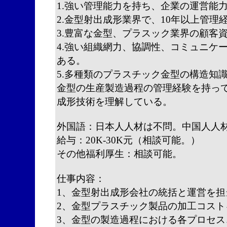
1.強い管理能力を持ち、企業の運営能
2.金型射出成形業界で、10年以上管理
3.豊富な金型、プラスック業界の顧客
4.強い組織網力、協調性、コミュニケ
ある。
5.多種類のプラスチック金型の構造知
金型の生産製造過程の管理経験を持っ
成形技術を理解している。
外国語：日本人人材は不問。中国人人
給与：20K-30K元（相談可能。）
その他福利厚生：相談可能。
仕事内容：
1、金型射出成形会社の統括と運営を担
2、金型プラスチック製品の加工コス
3、金型の製造過程における各プロセ