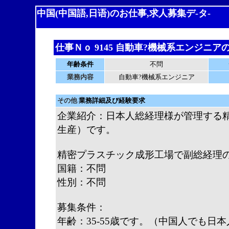
中国(中国語,日语)のお仕事,求人募集デ-タ-
仕事Ｎｏ 9145 自動車?機械系エンジニア
年齢条件
不問
業務内容
自動車?機械系エンジニア
その他
業務詳細及び経験要求
企業紹介：日本人総経理様が管理する
生産）です。
精密プラスチック成形工場で副総経理
国籍：不問
性別：不問
募集条件：
年齢：35-55歳です。（中国人でも日