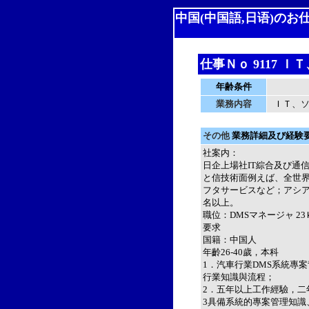
中国(中国語,日语)のお仕
仕事Ｎｏ 9117 
年齢条件
業務内容
ＩＴ、
その他
業務詳細及び経験
社案内：
日企上場社IT綜合及び通
と信技術面例えば、全世界
フタサービスなど；アシ
名以上。
職位：DMSマネージャ 23
要求
国籍：中国人
年齡26-40歲，本科
1．汽車行業DMS系統專
行業知識與流程；
2．五年以上工作經驗，二
3具備系統的專案管理知識