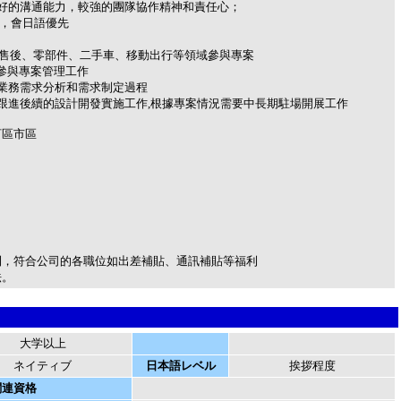
好的溝通能力，較強的團隊協作精神和責任心；
先，會日語優先
、售後、零部件、二手車、移動出行等領域參與專案
色參與專案管理工作
業務需求分析和需求制定過程
跟進後續的設計開發實施工作,根據專案情況需要中長期駐場開展工作
河區市區
利，符合公司的各職位如出差補貼、通訊補貼等福利
法。
大学以上
ネイティブ
日本語レベル
挨拶程度
関連資格