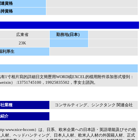
関連資格
保持資格
広東省
勤務地
(日本）
23K
福利厚生
有1寸相片寫的詳細日文簡歷用WORD或EXCEL的檔用附件添加形式發到：
（weixin） :13751745100，19925835502，李女士諮詢。
会社業種
コンサルティング、シンクタンク 関連会社
社紹介
p:www.nice-hr.com）は、日系、欧米企業への日本語・英語堪能及びその他
人人材、ヘッドハンティング、日本人人材、欧米人人材の外国籍人材、正式