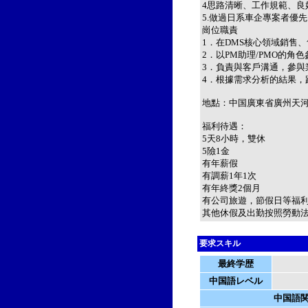
4思路清晰、工作規範、良
5.做過日系車企專案者優
崗位職責
1．在DMS核心領域銷售
2．以PM助理/PMO的角
3．負責與客戶溝通，參與
4．根據需求分析的結果，
地點：中国廣東省廣州天
福利待遇：
5天8小時，雙休
5險1金
有年薪假
有調薪1年1次
有年終獎2個月
有公司旅遊，節假日等福
其他休假及出勤按照勞動
要求スキル
最終学歴
中国語レベル
中国語