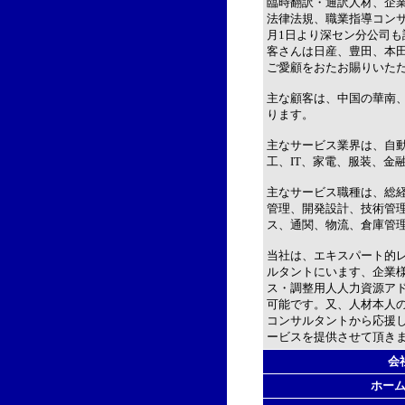
臨時翻訳・通訳人材、企
法律法規、職業指導コンサ
月1日より深セン分公司
客さんは日産、豊田、本
ご愛顧をおたお賜りいた
主な顧客は、中国の華南
ります。
主なサービス業界は、自
工、IT、家電、服装、金
主なサービス職種は、総
管理、開発設計、技術管
ス、通関、物流、倉庫管理
当社は、エキスパート的
ルタントにいます、企業
ス・調整用人人力資源ア
可能です。又、人材本人
コンサルタントから応援
ービスを提供させて頂き
会
ホー