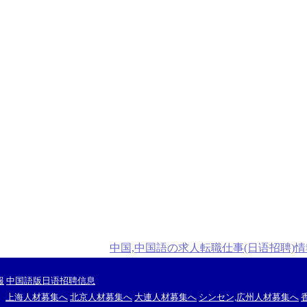
中国,中国語の求人転職仕事(日语招聘)
報
中国語版日语招聘信息
上海人材募集へ
北京人材募集へ
大連人材募集へ
シンセン,広州人材募集へ