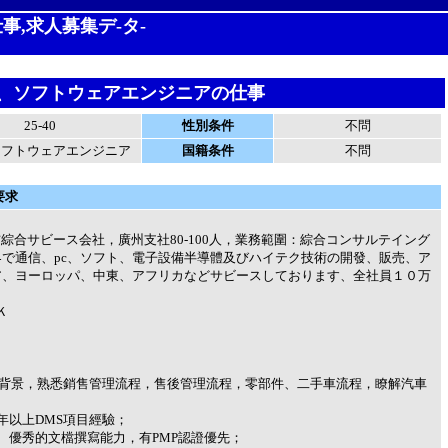
事,求人募集デ-タ-
ＩＴ、ソフトウェアエンジニアの仕事
25-40
性別条件
不問
ソフトウェアエンジニア
国籍条件
不問
要求
信綜合サビース会社，廣州支社80-100人，業務範圍：綜合コンサルテイング
で通信、pc、ソフト、電子設備半導體及びハイテク技術の開發、販売、ア
ア、ヨーロッパ、中東、アフリカなどサビースしております、全社員１０万
Ｋ
案背景，熟悉銷售管理流程，售後管理流程，零部件、二手車流程，瞭解汽車
年以上DMS項目經驗；
、優秀的文檔撰寫能力，有PMP認證優先；