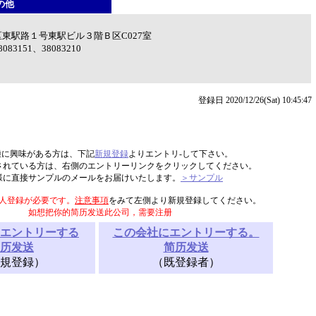
の他
東駅路１号東駅ビル３階Ｂ区C027室
8083151、38083210
登録日 2020/12/26(Sat) 10:45:47
種に興味がある方は、下記
新規登録
よりエントリ-して下さい。
されている方は、右側のエントリーリンクをクリックしてください。
様に直接サンプルのメールをお届けいたします。
＞サンプル
人登録が必要です。
注意事項
をみて左側より新規登録してください。
如想把你的简历发送此公司，需要注册
エントリーする
この会社にエントリーする。
历发送
简历发送
規登録）
（既登録者）