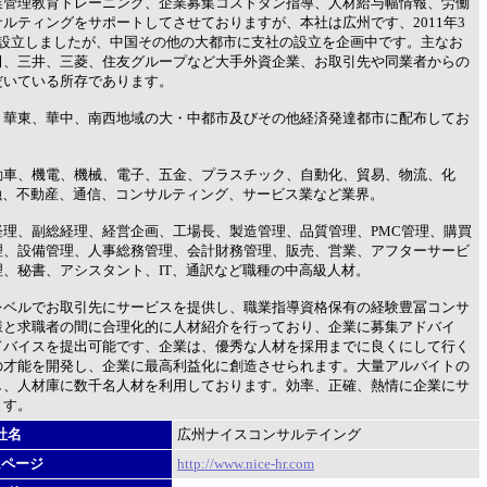
業管理教育トレーニング、企業募集コストダン指導、人材給与幅情報、労働
ルティングをサポートしてさせておりますが、本社は広州です、2011年3
も設立しましたが、中国その他の大都市に支社の設立を企画中です。主なお
田、三井、三菱、住友グループなど大手外資企業、お取引先や同業者からの
だいている所存であります。
、華東、華中、南西地域の大・中都市及びその他経済発達都市に配布してお
動車、機電、機械、電子、五金、プラスチック、自動化、貿易、物流、化
融、不動産、通信、コンサルティング、サービス業など業界。
経理、副総経理、経営企画、工場長、製造管理、品質管理、PMC管理、購買
理、設備管理、人事総務管理、会計財務管理、販売、営業、アフターサービ
、秘書、アシスタント、IT、通訳など職種の中高級人材。
レベルでお取引先にサービスを提供し、職業指導資格保有の経験豊冨コンサ
様と求職者の間に合理化的に人材紹介を行っており、企業に募集アドバイ
ドバイスを提出可能です、企業は、優秀な人材を採用までに良くにして行く
の才能を開発し、企業に最高利益化に創造させられます。大量アルバイトの
し、人材庫に数千名人材を利用しております。効率、正確、熱情に企業にサ
ます。
社名
広州ナイスコンサルテイング
ムページ
http://www.nice-hr.com