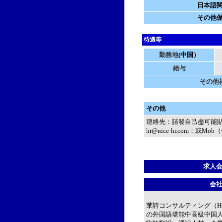
日本語
その他
待遇等
勤務地
(中国）
給与
その他
その他
連絡先：請發自己盡可能貼
hr@nice-hr.com；或Mob
求人
会
莱詩コンサルティング（Htt
の外国語堪能中高級中国