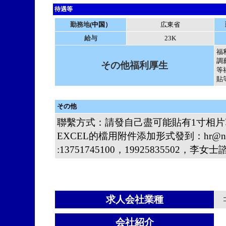
待遇等
勤務地
(中国）
広東省
給与
23K
福
調
その他福利厚生
等
貼
その他
聯繫方式：請發自己盡可能貼有1寸相片
EXCEL的檔用附件添加形式發到：hr@nice-
:13751745100，19925835502，李女
求人会社業種
会社紹介