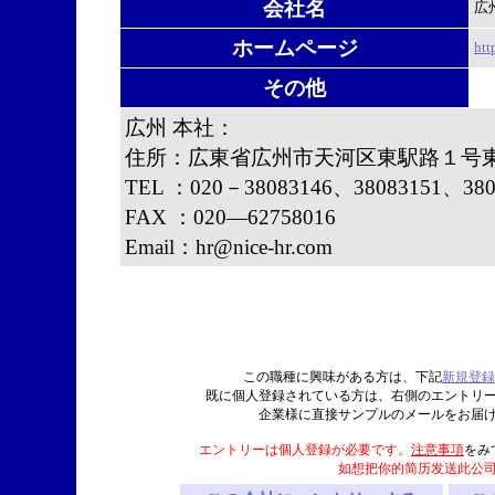
会社名
広
ホームページ
htt
その他
広州 本社：
住所：広東省広州市天河区東駅路１号東
TEL ：020－38083146、38083151、380
FAX ：020—62758016
Email：hr@nice-hr.com
この職種に興味がある方は、下記
新規登録
既に個人登録されている方は、右側のエントリ
企業様に直接サンプルのメールをお届
エントリーは個人登録が必要です。
注意事項
をみ
如想把你的简历发送此公