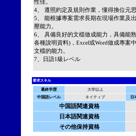
性佳。
4、 遵照約定及規則作業，懂得換位元
5、 能根據專案需求長期在現場作業及
壓能力。
6、 具備良好的文檔做成能力，具備能熟練運
各種說明資料)，Excel或Word做成專
文檔的能力。
7、日語1級レベル
要求スキル
最終学歴
大学以上
中国語レベル
ネイティブ
日
中国語関連資格
日本語関連資格
その他保持資格