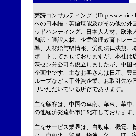
莱詩コンサルティング（Http:www.nic
への日本語・英語堪能及びその他の外
ッドハンティング、日本人人材、欧米
翻訳・通訳人材、企業管理教育トレー
導、人材給与幅情報、労働法律法規、
ポートしてさせておりますが、本社は広州
深セン分公司も設立しましたが、中国
企画中です。主なお客さんは日産、豊
ループなど大手外資企業、お取引先や
りいただいている所存であります。
主な顧客は、中国の華南、華東、華中
の他経済発達都市に配布しております
主なサービス業界は、自動車、機電、
ク、自動化、貿易、物流、化工、IT、