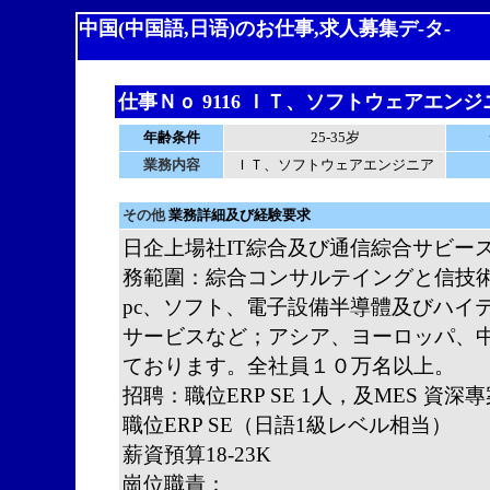
中国(中国語,日语)のお仕事,求人募集デ-タ-
仕事Ｎｏ 9116 ＩＴ、ソフトウェアエン
年齢条件
25-35岁
業務内容
ＩＴ、ソフトウェアエンジニア
その他
業務詳細及び経験要求
日企上場社IT綜合及び通信綜合サビース会
務範圍：綜合コンサルテイングと信技
pc、ソフト、電子設備半導體及びハイ
サービスなど；アシア、ヨーロッパ、
ております。全社員１０万名以上。
招聘：職位ERP SE 1人，及MES 資深
職位ERP SE（日語1級レベル相当）
薪資預算18-23K
崗位職責：