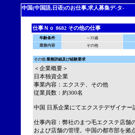
中国(中国語,日语)のお仕事,求人募集デ-タ-
仕事Ｎｏ 8682 その他の仕事
年齢条件
～35歳
業務内容
その他
その他
業務詳細及び経験要求
＜企業概要＞
日本独資企業
事業内容：エクステ、その他
従業員数：約300名
中国 日系企業にてエクステデザイナー
仕事内容：弊社のまつ毛エクステ店舗
および店舗の管理。中国の都市部を拠