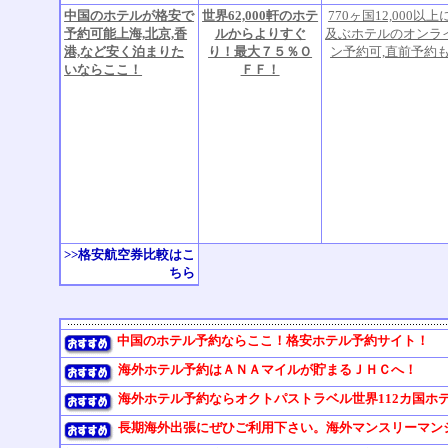
中国のホテルが格安で
世界62,000軒のホテ
770ヶ国12,000以上
予約可能上海,北京,香
ルからよりすぐ
及ぶホテルのオンラ
港,など安く泊まりた
り！最大７５％Ｏ
ン予約可,直前予約
いならここ！
ＦＦ！
>>格安航空券比較はこ
ちら
中国のホテル予約ならここ！格安ホテル予約サイト！
海外ホテル予約はＡＮＡマイルが貯まるＪＨＣへ！
海外ホテル予約ならオクトパストラベル世界112カ国ホ
長期海外出張にぜひご利用下さい。海外マンスリーマンション《W