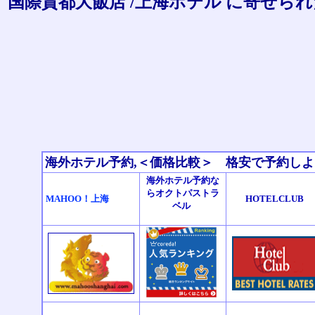
国際貴都大飯店 /上海ホテル に寄せ
海外ホテル予約,＜価格比較＞ 格安で予約し
海外ホテル予約な
らオクトパストラ
MAHOO！上海
HOTELCLUB
ベル