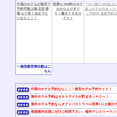
中国のホテルが格安で
世界62,000軒のホテ
770ヶ国12,000以上
予約可能上海,北京,香
ルからよりすぐ
及ぶホテルのオンラ
港,など安く泊まりた
り！最大７５％Ｏ
ン予約可,直前予約
いならここ！
ＦＦ！
>>格安航空券比較はこ
ちら
中国のホテル予約ならここ！格安ホテル予約サイト！
海外ホテル予約はＡＮＡマイルが貯まるＪＨＣへ！
海外ホテル予約ならオクトパストラベル世界112カ国ホ
長期海外出張にぜひご利用下さい。海外マンスリーマンション《W