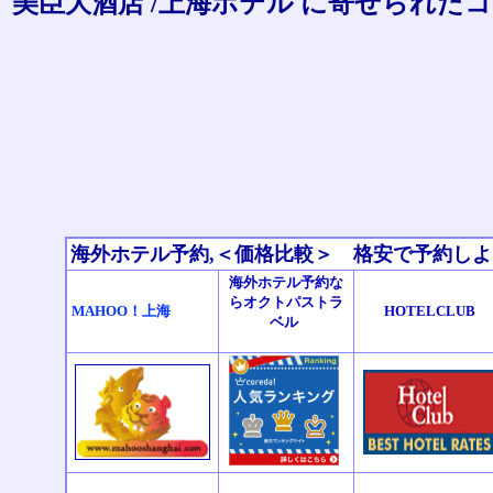
美臣大酒店 /上海ホテル に寄せられた
海外ホテル予約,＜価格比較＞ 格安で予約し
海外ホテル予約な
らオクトパストラ
MAHOO！上海
HOTELCLUB
ベル