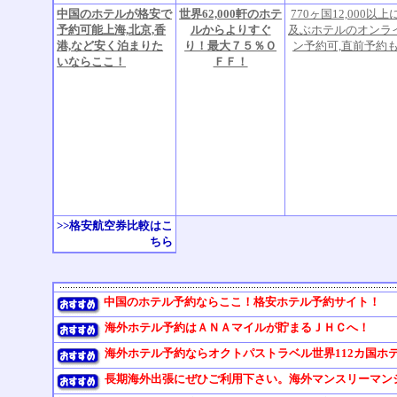
中国のホテルが格安で
世界62,000軒のホテ
770ヶ国12,000以上
予約可能上海,北京,香
ルからよりすぐ
及ぶホテルのオンラ
港,など安く泊まりた
り！最大７５％Ｏ
ン予約可,直前予約
いならここ！
ＦＦ！
>>格安航空券比較はこ
ちら
中国のホテル予約ならここ！格安ホテル予約サイト！
海外ホテル予約はＡＮＡマイルが貯まるＪＨＣへ！
海外ホテル予約ならオクトパストラベル世界112カ国ホ
長期海外出張にぜひご利用下さい。海外マンスリーマンション《W