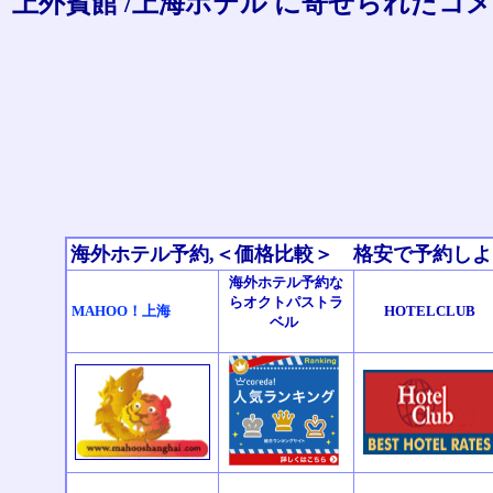
上外賓館 /上海ホテル に寄せられたコ
海外ホテル予約,＜価格比較＞ 格安で予約し
海外ホテル予約な
らオクトパストラ
MAHOO！上海
HOTELCLUB
ベル