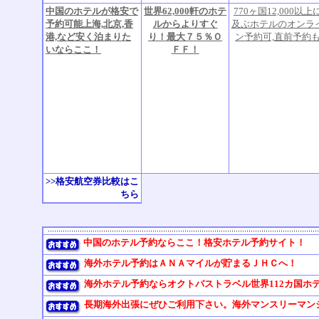
中国のホテルが格安で
世界62,000軒のホテ
770ヶ国12,000以上
予約可能上海,北京,香
ルからよりすぐ
及ぶホテルのオンラ
港,など安く泊まりた
り！最大７５％Ｏ
ン予約可,直前予約
いならここ！
ＦＦ！
>>格安航空券比較はこ
ちら
中国のホテル予約ならここ！格安ホテル予約サイト！
海外ホテル予約はＡＮＡマイルが貯まるＪＨＣへ！
海外ホテル予約ならオクトパストラベル世界112カ国ホ
長期海外出張にぜひご利用下さい。海外マンスリーマンション《W