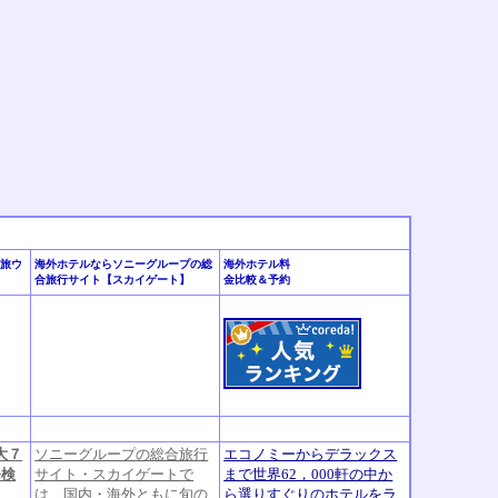
の旅ウ
海外ホテルならソニーグループの総
海外ホテル料
合旅行サイト【スカイゲート】
金比較＆予約
大７
ソニーグループの総合旅行
エコノミーからデラックス
発検
サイト・スカイゲートで
まで世界62，000軒の中か
は、国内・海外ともに旬の
ら選りすぐりのホテルをラ