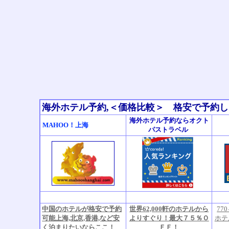
海外ホテル予約,＜価格比較＞ 格安で予約
海外ホテル予約ならオクト
MAHOO！上海
パストラベル
中国のホテルが格安で予約
世界62,000軒のホテルから
77
可能上海,北京,香港,など安
よりすぐり！最大７５％Ｏ
ホテ
く泊まりたいならここ！
ＦＦ！