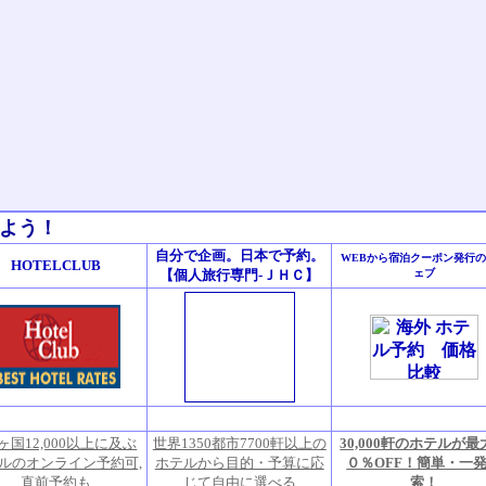
しよう！
自分で企画。日本で予約。
WEBから宿泊クーポン発行
HOTELCLUB
【個人旅行専門-ＪＨＣ】
ェブ
0ヶ国12,000以上に及ぶ
世界1350都市7700軒以上の
30,000軒のホテルが最
ルのオンライン予約可,
ホテルから目的・予算に応
０％OFF！簡単・一
直前予約も
じて自由に選べる
索！