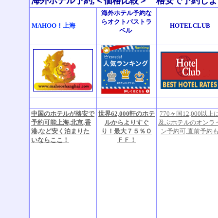
海外ホテル予約,＜価格比較＞ 格安で予約し
海外ホテル予約な
らオクトパストラ
MAHOO！上海
HOTELCLUB
ベル
中国のホテルが格安で
世界62,000軒のホテ
770ヶ国12,000以上
予約可能上海,北京,香
ルからよりすぐ
及ぶホテルのオンラ
港,など安く泊まりた
り！最大７５％Ｏ
ン予約可,直前予約
いならここ！
ＦＦ！