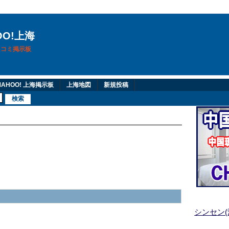
OO!上海
換口コミ掲示板
AHOO! 上海掲示板
上海地図
新規投稿
シンセン