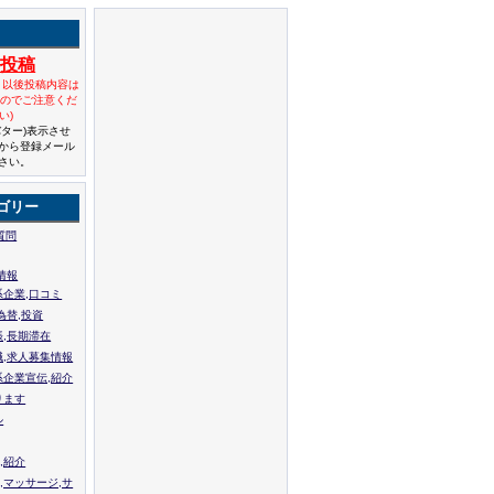
規投稿
と以後投稿内容は
んのでご注意くだ
い)
バター)表示させ
から登録メール
さい。
ゴリー
質問
情報
系企業,口コミ
為替,投資
張,長期滞在
職,求人募集情報
系企業宣伝,紹介
ります
ル
,紹介
,マッサージ,サ