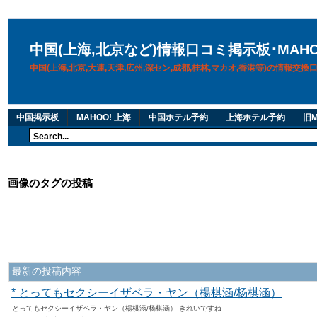
中国(上海,北京など)情報口コミ掲示板･MAH
中国(上海,北京,大連,天津,広州,深セン,成都,桂林,マカオ,香港等)の情報交
中国掲示板
MAHOO! 上海
中国ホテル予約
上海ホテル予約
旧M
画像のタグの投稿
最新の投稿内容
* とってもセクシーイザベラ・ヤン（楊棋涵/杨棋涵）
とってもセクシーイザベラ・ヤン（楊棋涵/杨棋涵） きれいですね