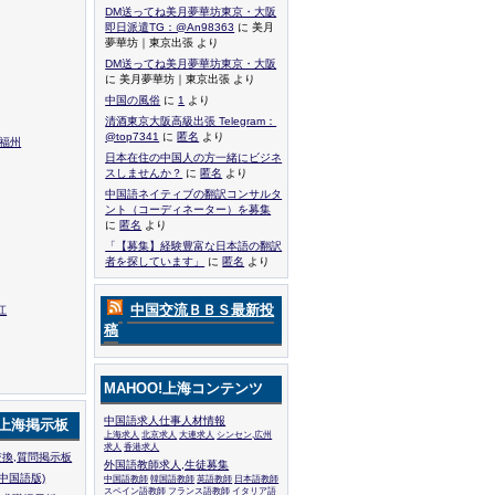
DM送ってね美月夢華坊東京・大阪
即日派遣TG：@An98363
に 美月
夢華坊｜東京出張 より
DM送ってね美月夢華坊東京・大阪
に 美月夢華坊｜東京出張 より
中国の風俗
に
1
より
清酒東京大阪高級出張 Telegram：
@top7341
に
匿名
より
,福州
日本在住の中国人の方一緒にビジネ
スしませんか？
に
匿名
より
中国語ネイティブの翻訳コンサルタ
ント（コーディネーター）を募集
に
匿名
より
「【募集】経験豊富な日本語の翻訳
者を探しています」
に
匿名
より
中国交流ＢＢＳ最新投
江
稿
MAHOO!上海コンテンツ
中国語求人仕事人材情報
!上海掲示板
上海求人
北京求人
大連求人
シンセン,広州
求人
香港求人
換,質問掲示板
外国語教師求人,生徒募集
中国語版)
中国語教師
韓国語教師
英語教師
日本語教師
スペイン語教師
フランス語教師
イタリア語