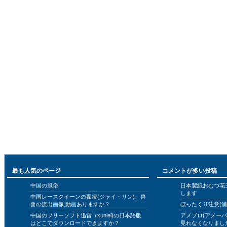
最も人気のページ
コメントが多い投稿
中国の風俗
日本製紙おむつ花
します
中国レースクイーンの翟凌(ジャイ・リン)、兽
兽の流出画像,動画ありますか？
ぼったくり注意(浦
中国のフリーソフト迅雷（xunlei)の日本語版
アメブロ(アメー
はどこでダウンロードできますか？
見れなくなりまし