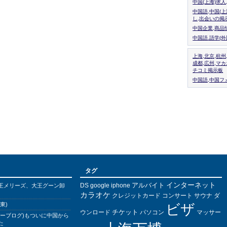
中国(上海)求
中国語,中国(
し,出会いの掲
中国企業,商品
中国語.語学(
上海,北京,杭州
成都,広州,マ
チコミ掲示板
中国語,中国フォ
タグ
インターネット
アルバイト
DS
王メリーズ、大王グーン卸
google
iphone
カラオケ
クレジットカード
コンサート
サウナ
ダ
東)
ビザ
チケット
ウンロード
パソコン
マッサー
バーブログ)もついに中国から
た