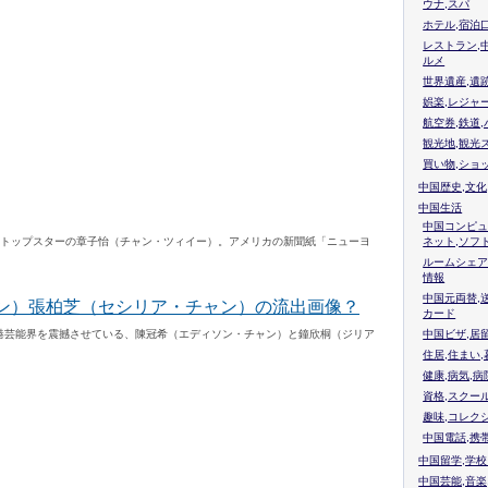
ウナ,スパ
ホテル,宿泊
レストラン,
ルメ
世界遺産,遺
娯楽,レジャ
航空券,鉄道,
観光地,観光
買い物,ショ
中国歴史,文化
中国生活
中国コンピュ
国トップスターの章子怡（チャン・ツィイー）。アメリカの新聞紙「ニューヨ
ネット,ソフ
ルームシェア
情報
中国元両替,
ョン）張柏芝（セシリア・チャン）の流出画像？
カード
港芸能界を震撼させている、陳冠希（エディソン・チャン）と鐘欣桐（ジリア
中国ビザ,居
住居,住まい
健康,病気,病
資格,スクー
趣味,コレク
中国電話,携
中国留学,学
中国芸能,音楽