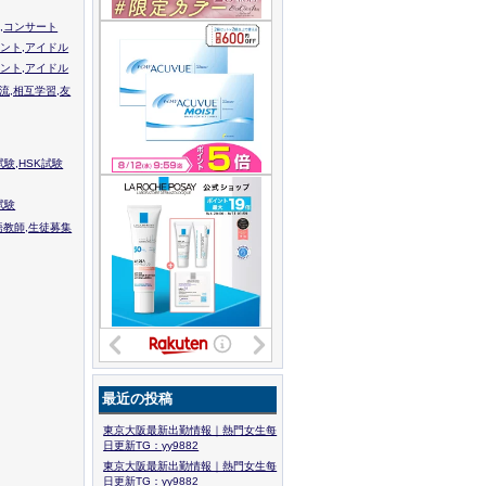
,コンサート
ント,アイドル
ント,アイドル
流,相互学習,友
験,HSK試験
試験
語教師,生徒募集
最近の投稿
東京大阪最新出勤情報｜熱門女生每
日更新TG：yy9882
東京大阪最新出勤情報｜熱門女生每
日更新TG：yy9882