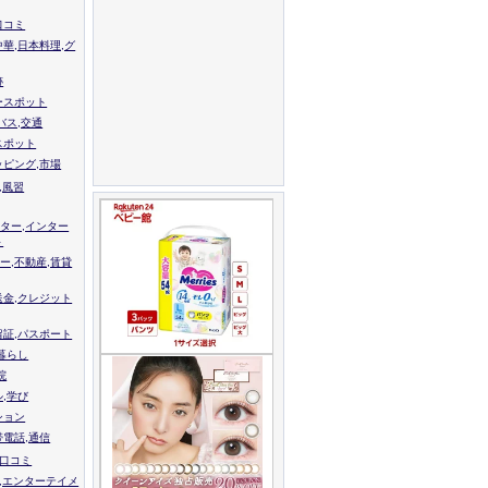
口コミ
中華,日本料理,グ
跡
ースポット
バス,交通
スポット
ッピング,市場
,風習
ター,インター
ト
ー,不動産,賃貸
送金,クレジット
留証,パスポート
,暮らし
院
ル,学び
ション
帯電話,通信
校口コミ
,エンターテイメ