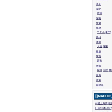
海外
湖北
武漢
湖南
甘粛
福建
アモイ(厦門)
貴州
遼寧
大連,瀋陽
重慶
陜西
西安
雲南
昆明,大理,麗
青海
香港
黒龍江
旧MAHOO
中国上海情報交
日语/日本论坛(