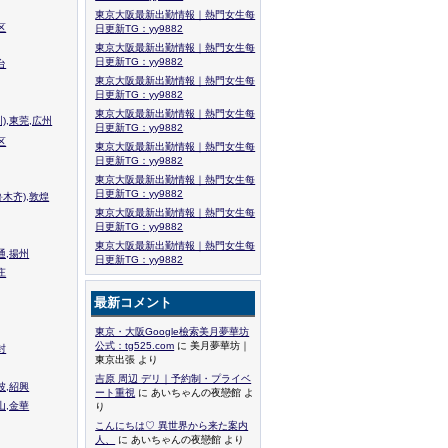
東京大阪最新出勤情報｜熱門女生每
区
日更新TG：yy9882
東京大阪最新出勤情報｜熱門女生每
日更新TG：yy9882
台
東京大阪最新出勤情報｜熱門女生每
日更新TG：yy9882
東京大阪最新出勤情報｜熱門女生每
),東莞,広州
日更新TG：yy9882
区
東京大阪最新出勤情報｜熱門女生每
日更新TG：yy9882
東京大阪最新出勤情報｜熱門女生每
日更新TG：yy9882
木齐),敦煌
東京大阪最新出勤情報｜熱門女生每
日更新TG：yy9882
東京大阪最新出勤情報｜熱門女生每
通,揚州
日更新TG：yy9882
庄
最新コメント
東京・大阪Google檢索美月夢華坊
公式：tg525.com
に 美月夢華坊｜
封
東京出張 より
吉原 周辺 デリ｜予約制・プライベ
波,紹興
ート重視
に あいちゃんの夜戀館 よ
山,金華
り
こんにちは♡ 異世界から来た案内
人、
に あいちゃんの夜戀館 より