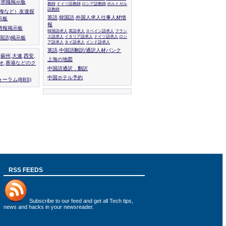
人,求職掲示板
教師
ドイツ語教師
ロシア語教師
ポルトガル
語教師
上海など）友達探
英語,韓国語,外国人求人仕事人材情
示板
報
情報掲示板
韓国語求人
英語求人
スペイン語求人
フラン
ス語求人
イタリア語求人
ドイツ語求人
ロシ
外国語)掲示板
ア語求人
タイ語求人
インド語求人
英語,中国語翻訳/通訳人材バンク
,蘇州,大連,西安,
上海の地図
カオ,香港などのク
中国語通訳，翻訳
中国ホテル予約
ーラム(BBS)
RSS FEEDS
Subscribe to
our feed
and get all Tech tips,
news and hacks in your newsreader.