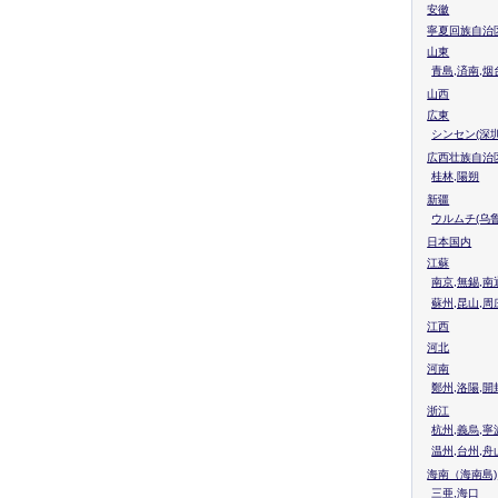
安徽
寧夏回族自治
山東
青島,済南,烟
山西
広東
シンセン(深圳
広西壮族自治
桂林,陽朔
新疆
ウルムチ(乌鲁
日本国内
江蘇
南京,無錫,南
蘇州,昆山,周
江西
河北
河南
鄭州,洛陽,開
浙江
杭州,義烏,寧
温州,台州,舟
海南（海南島)
三亜,海口