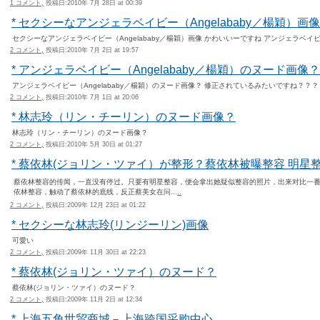
1 コメント,
投稿日:2010年 7月 28日 at 00:39
* セクシーなアンジェラベイビー（Angelababy／楊穎）画像
セクシーなアンジェラベイビー（Angelababy／楊穎）画像 かわいいーですね アンジェラベイ
2 コメント,
投稿日:2010年 7月 2日 at 19:57
* アンジェラベイビー（Angelababy／楊穎）のヌード画像？
アンジェラベイビー（Angelababy／楊穎）のヌード画像？ 修正されているみたいですね？？？
2 コメント,
投稿日:2010年 7月 1日 at 20:06
* 林志玲（リン・チーリン）のヌード画像？
林志玲（リン・チーリン）のヌード画像？
2 コメント,
投稿日:2010年 5月 30日 at 01:27
* 蔡依林(ジョリン・ツァイ）が整形？蔡依林被曝整容 明星
蔡依林整容的传闻，一直没有停过。只要有明星整容，便会拿出她疑似整容的照片，出来对比一
依林整容，触动了蔡依林的底线，反正蔡美女在问...
..
2 コメント,
投稿日:2009年 12月 23日 at 01:22
* セクシーな林志玲(リンジーリン)画像
可愛い
2 コメント,
投稿日:2009年 11月 30日 at 22:23
* 蔡依林(ジョリン・ツァイ）のヌード？
蔡依林(ジョリン・ツァイ）のヌード？
2 コメント,
投稿日:2009年 11月 2日 at 12:34
* 上海五角世贸商城－上海跨国采购中心