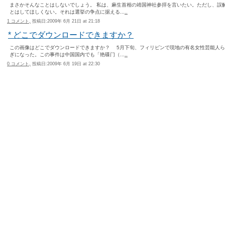
まさかそんなことはしないでしょう。 私は、麻生首相の靖国神社参拝を言いたい。ただし、誤
とはしてほしくない。それは選挙の争点に据える...
..
1 コメント,
投稿日:2009年 6月 21日 at 21:18
* どこでダウンロードできますか？
この画像はどこでダウンロードできますか？ 5月下旬、フィリピンで現地の有名女性芸能人
ぎになった。この事件は中国国内でも「艳碟门（...
..
0 コメント,
投稿日:2009年 6月 19日 at 22:30