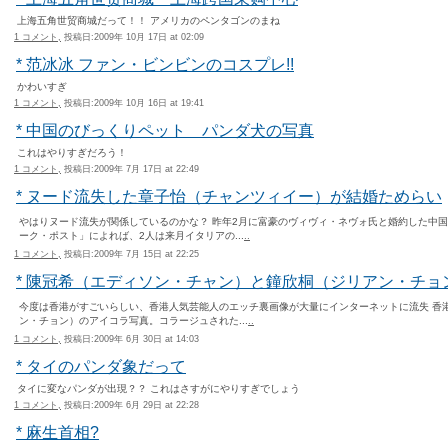
上海五角世贸商城だって！！ アメリカのペンタゴンのまね
1 コメント,
投稿日:2009年 10月 17日 at 02:09
* 范冰冰 ファン・ビンビンのコスプレ!!
かわいすぎ
1 コメント,
投稿日:2009年 10月 16日 at 19:41
* 中国のびっくりペット パンダ犬の写真
これはやりすぎだろう！
1 コメント,
投稿日:2009年 7月 17日 at 22:49
* ヌード流失した章子怡（チャンツィイー）が結婚ためらい
やはりヌード流失が関係しているのかな？ 昨年2月に富豪のヴィヴィ・ネヴォ氏と婚約した中
ーク・ポスト」によれば、2人は来月イタリアの...
..
1 コメント,
投稿日:2009年 7月 15日 at 22:25
* 陳冠希（エディソン・チャン）と鐘欣桐（ジリアン・チ
今度は香港がすごいらしい、香港人気芸能人のエッチ裏画像が大量にインターネットに流失 香
ン・チョン）のアイコラ写真。コラージュされた...
..
1 コメント,
投稿日:2009年 6月 30日 at 14:03
* タイのパンダ象だって
タイに変なパンダが出現？？ これはさすがにやりすぎでしょう
1 コメント,
投稿日:2009年 6月 29日 at 22:28
* 麻生首相?