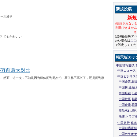
新規投稿
ビー大好き
新
(登録されない
削除できませ
さ
登録後画像(ア
？ でもかわいい
たい場合は
ここ
で設定してくだ
掲示板カテ
中国情報交換,
整容前后大对比
中国ニュース
中国ビジネス
番。然而，这一次，不知是因为媒体问到周杰伦，蔡依林不高兴了，还是问到蔡
中国企業,日
中国株,金融,
中国駐在,出
中国仕事,転
中国企業,日
商品求む,売
法律,トラブ
中国旅行,観光
中国お店宣伝
中国カラオケ