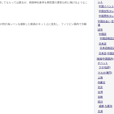
ント
解してもらっては困るが、靖国神社参拝を衆院選の選挙公約に掲げるようなこ
中国イベント
中国女性タレ
中国男性タレ
中国出会い,交
らの性行為シーンを撮影した動画がネット上に流失し、フィリピン国内で大騒
達
語学
中国語
中国語検定試
日本語
日本語検定
日本語,中国
地域(中国国内)
チベット
ラサ(拉萨)
マカオ(澳門)
上海
内蒙古
北京
台湾
吉林
四川
成都,九寨沟
天津